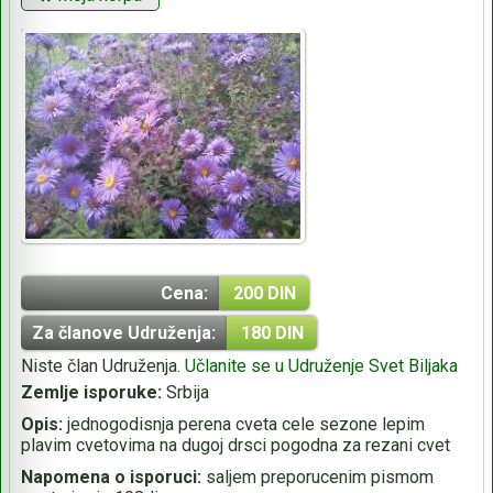
Cena:
200 DIN
Za članove Udruženja:
180 DIN
Niste član Udruženja.
Učlanite se u Udruženje Svet Biljaka
Zemlje isporuke:
Srbija
Opis:
jednogodisnja perena cveta cele sezone lepim
plavim cvetovima na dugoj drsci pogodna za rezani cvet
Napomena o isporuci:
saljem preporucenim pismom