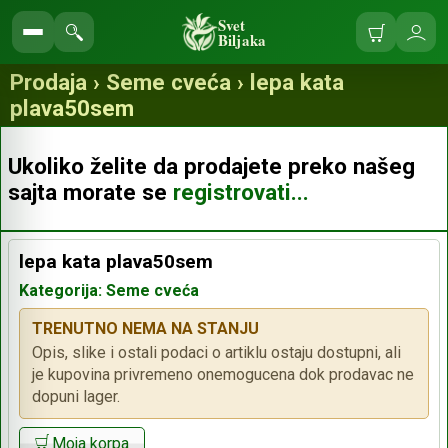
Svet
Biljaka
Korpa
Ulo
Pretraga
se
prodavnice
Prodaja › Seme cveća › lepa kata
plava50sem
Ukoliko želite da prodajete preko našeg
sajta morate se
registrovati...
lepa kata plava50sem
Kategorija: Seme cveća
TRENUTNO NEMA NA STANJU
Opis, slike i ostali podaci o artiklu ostaju dostupni, ali
je kupovina privremeno onemogucena dok prodavac ne
dopuni lager.
Moja korpa