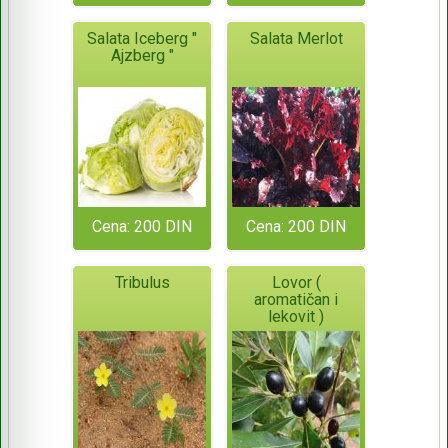
Salata Iceberg "
Salata Merlot
Ajzberg "
Cena: 200 DIN
Cena: 200 DIN
Tribulus
Lovor (
aromatičan i
lekovit )