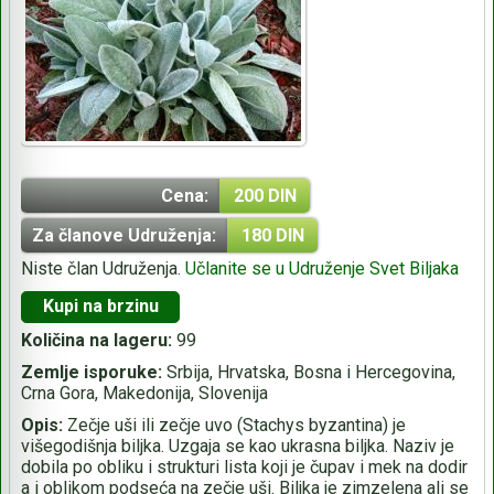
Cena:
200 DIN
Za članove Udruženja:
180 DIN
Niste član Udruženja.
Učlanite se u Udruženje Svet Biljaka
Kupi na brzinu
Količina na lageru:
99
Zemlje isporuke:
Srbija, Hrvatska, Bosna i Hercegovina,
Crna Gora, Makedonija, Slovenija
Opis:
Zečje uši ili zečje uvo (Stachys byzantina) je
višegodišnja biljka. Uzgaja se kao ukrasna biljka. Naziv je
dobila po obliku i strukturi lista koji je čupav i mek na dodir
a i oblikom podseća na zečje uši. Biljka je zimzelena ali se