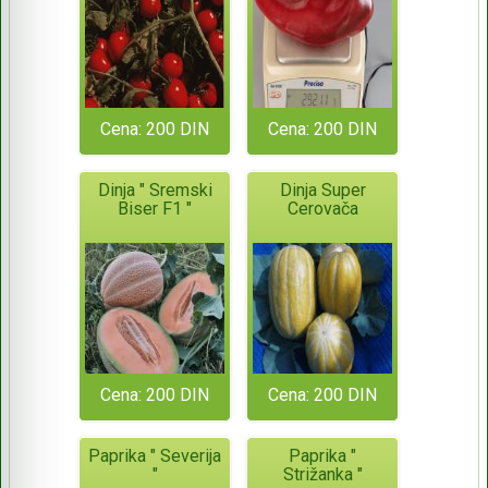
Cena: 200 DIN
Cena: 200 DIN
Dinja " Sremski
Dinja Super
Biser F1 "
Cerovača
Cena: 200 DIN
Cena: 200 DIN
Paprika " Severija
Paprika "
"
Strižanka "