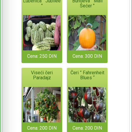
Lubenica " Jubilee
Bundeva " Mali
"
Šećer "
Cena: 250 DIN
Cena: 300 DIN
Viseći čeri
Čeri ” Fahrenheit
Paradajz
Blues “
Cena: 200 DIN
Cena: 200 DIN