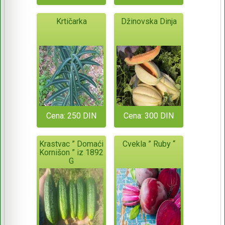
Krtičarka
Džinovska Dinja
Cena: 250 DIN
Cena: 300 DIN
Krastvac ” Domaći
Cvekla ” Ruby “
Kornišon ” iz 1892
G