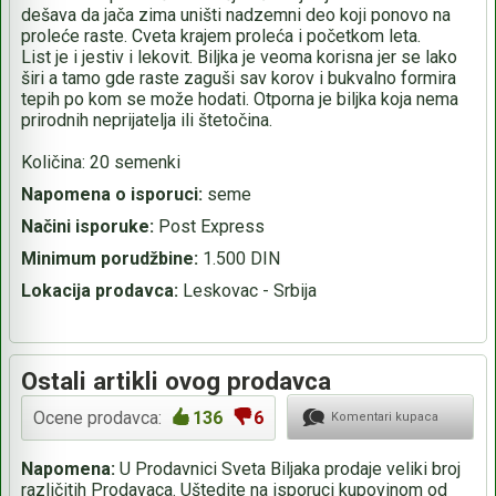
dešava da jača zima uništi nadzemni deo koji ponovo na
proleće raste. Cveta krajem proleća i početkom leta.
List je i jestiv i lekovit. Biljka je veoma korisna jer se lako
širi a tamo gde raste zaguši sav korov i bukvalno formira
tepih po kom se može hodati. Otporna je biljka koja nema
prirodnih neprijatelja ili štetočina.
Količina: 20 semenki
Napomena o isporuci:
seme
Načini isporuke:
Post Express
Minimum porudžbine:
1.500 DIN
Lokacija prodavca:
Leskovac - Srbija
Ostali artikli ovog prodavca
Ocene prodavca:
136
6
Komentari kupaca
Napomena:
U Prodavnici Sveta Biljaka prodaje veliki broj
različitih Prodavaca. Uštedite na isporuci kupovinom od