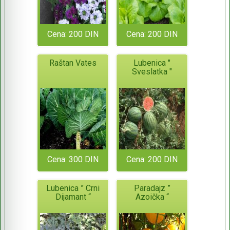
Cena: 200 DIN
Cena: 200 DIN
Raštan Vates
Lubenica "
Sveslatka "
Cena: 300 DIN
Cena: 200 DIN
Lubenica ” Crni
Paradajz ”
Dijamant “
Azoička “