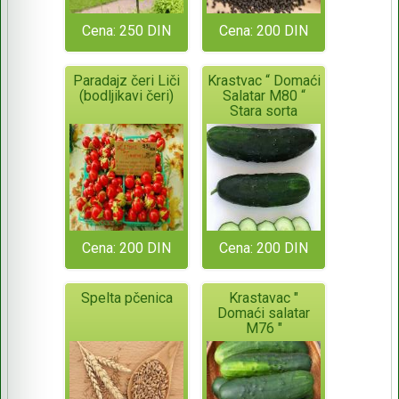
Cena: 250 DIN
Cena: 200 DIN
Paradajz čeri Liči
Krastvac “ Domaći
(bodljikavi čeri)
Salatar M80 “
Stara sorta
Cena: 200 DIN
Cena: 200 DIN
Spelta pčenica
Krastavac "
Domaći salatar
M76 "