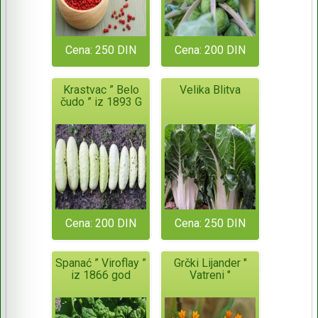
Cena: 250 DIN
Cena: 200 DIN
Krastvac ” Belo
Velika Blitva
čudo ” iz 1893 G
Cena: 200 DIN
Cena: 250 DIN
Spanać ” Viroflay ”
Grčki Lijander "
iz 1866 god
Vatreni "