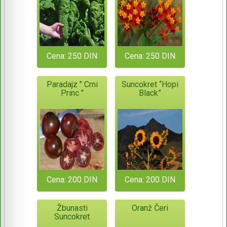
Cena: 250 DIN
Cena: 250 DIN
Paradajz " Crni
Suncokret “Hopi
Princ "
Black”
Cena: 200 DIN
Cena: 200 DIN
Žbunasti
Oranž Čeri
Suncokret