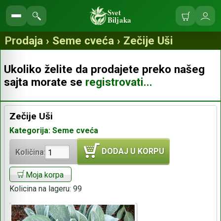
Svet
Biljaka
Korpa
Ulo
Pretraga
se
prodavnice
Prodaja › Seme cveća › Zečije Uši
Ukoliko želite da prodajete preko našeg
sajta morate se
registrovati...
Zečije Uši
Kategorija: Seme cveća
DODAJ U KORPU
Količina:
Moja korpa
Kolicina na lageru:
99