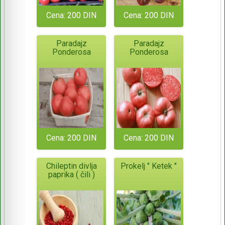
Cena: 200 DIN
Cena: 200 DIN
Paradajz
Paradajz
Ponderosa
Ponderosa
Cena: 200 DIN
Cena: 200 DIN
Chileptin divlja
Prokelj " Ketek "
paprika ( čili )