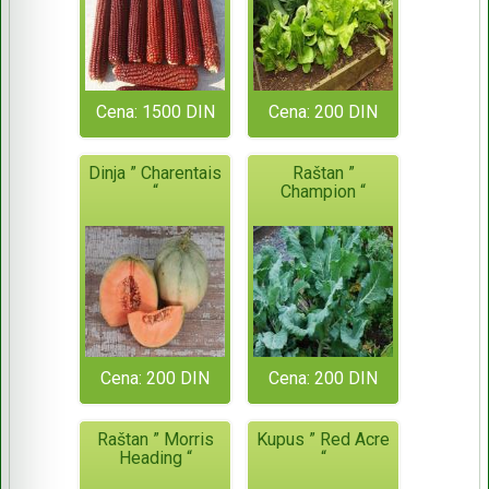
Cena: 1500 DIN
Cena: 200 DIN
Dinja ” Charentais
Raštan ”
“
Champion “
Cena: 200 DIN
Cena: 200 DIN
Raštan ” Morris
Kupus ” Red Acre
Heading “
“