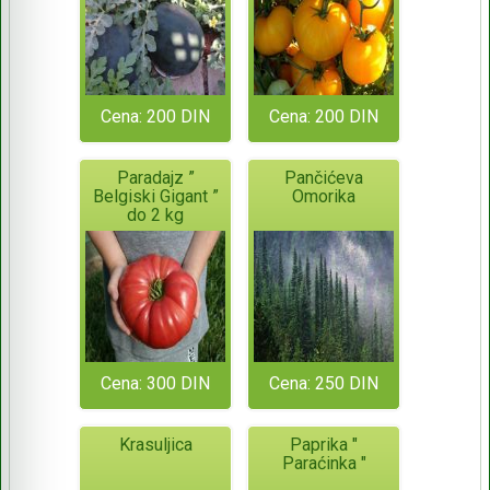
Cena: 200 DIN
Cena: 200 DIN
Paradajz ”
Pančićeva
Belgiski Gigant ”
Omorika
do 2 kg
Cena: 300 DIN
Cena: 250 DIN
Krasuljica
Paprika "
Paraćinka "