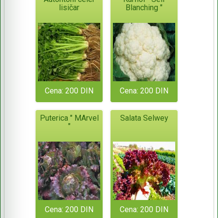
lisičar
Blanching "
Cena: 200 DIN
Cena: 200 DIN
Puterica " MArvel
Salata Selwey
"
Cena: 200 DIN
Cena: 200 DIN