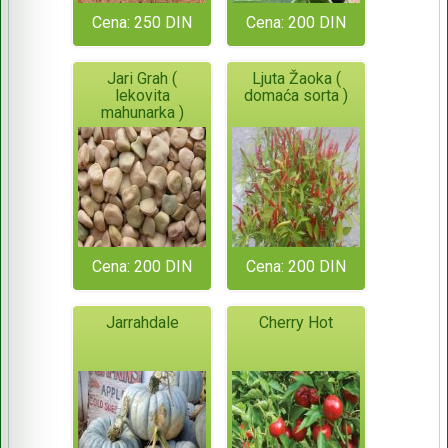
Cena: 250 DIN
Cena: 200 DIN
Jari Grah (
Ljuta Žaoka (
lekovita
domaća sorta )
mahunarka )
Cena: 200 DIN
Cena: 200 DIN
Jarrahdale
Cherry Hot