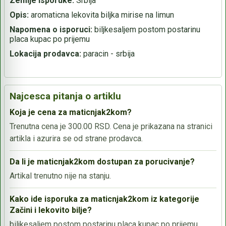
Zemlje isporuke:
Srbija
Opis:
aromaticna lekovita biljka mirise na limun
Napomena o isporuci:
biljkesaljem postom postarinu
placa kupac po prijemu
Lokacija prodavca:
paracin - srbija
Najcesca pitanja o artiklu
Koja je cena za maticnjak2kom?
Trenutna cena je 300.00 RSD. Cena je prikazana na stranici
artikla i azurira se od strane prodavca.
Da li je maticnjak2kom dostupan za porucivanje?
Artikal trenutno nije na stanju.
Kako ide isporuka za maticnjak2kom iz kategorije
Začini i lekovito bilje?
biljkesaljem postom postarinu placa kupac po prijemu