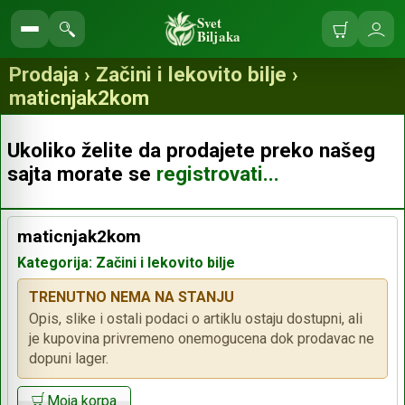
Svet
Biljaka
Korpa
Ulo
Pretraga
se
prodavnice
Prodaja › Začini i lekovito bilje ›
maticnjak2kom
Ukoliko želite da prodajete preko našeg
sajta morate se
registrovati...
maticnjak2kom
Kategorija: Začini i lekovito bilje
TRENUTNO NEMA NA STANJU
Opis, slike i ostali podaci o artiklu ostaju dostupni, ali
je kupovina privremeno onemogucena dok prodavac ne
dopuni lager.
Moja korpa