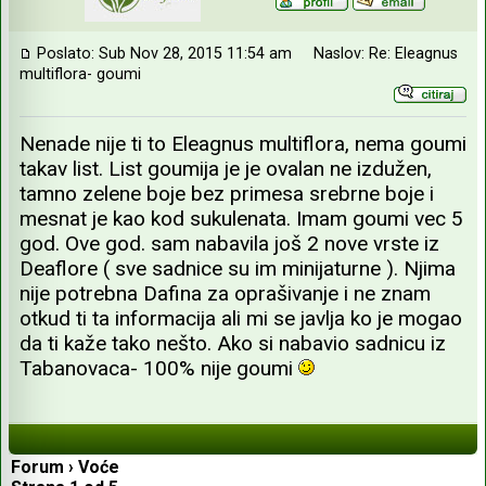
Poslato: Sub Nov 28, 2015 11:54 am
Naslov: Re: Eleagnus
multiflora- goumi
Nenade nije ti to Eleagnus multiflora, nema goumi
takav list. List goumija je je ovalan ne izdužen,
tamno zelene boje bez primesa srebrne boje i
mesnat je kao kod sukulenata. Imam goumi vec 5
god. Ove god. sam nabavila još 2 nove vrste iz
Deaflore ( sve sadnice su im minijaturne ). Njima
nije potrebna Dafina za oprašivanje i ne znam
otkud ti ta informacija ali mi se javlja ko je mogao
da ti kaže tako nešto. Ako si nabavio sadnicu iz
Tabanovaca- 100% nije goumi
Forum
›
Voće