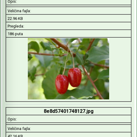
Opis:
Veličina fajla:
22.96 KB
Pregleda:
186 puta
8e8d57401748127.jpg
Opis:
Veličina fajla:
42.16 KB