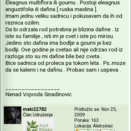
Eleagnus multiflora ili goumu . Postoji eleagnus
angustifolia ili dafina [ ruska maslina ].
Imam jednu veliku sadnicu i pokusavam da ih od
reznica ozilim.
Da bi odrzala rod potrebna je blizina dafine . Iz
iste su familije , isti im je cvet i iste po mirisu.
Jedino sto dafina ima bodlje a goumi je bez
bodlji. Ove godine je cvetao ali nije odrzao rod iz
razloga sto su mi dafine bile bez cveta .
Bice sadnica od proleca pa tokom leta . Ps..moze
da se kalemi i na dafinu . Probao sam i uspeva .
_________________
Nenad Vojvoda Sinadinovic
maki22782
Pridružio se: Nov 25,
Član Udruženja
2009
Poruke: 163
Lokacija: Aleksinac