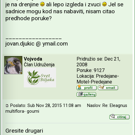
je na drenjine
ali lepo izgleda i zvuci
Jel se
sadnice mogu kod nas nabaviti, nisam citao
predhode poruke?
_________________
jovan.djukic @ ymail.com
Vojvoda
Pridružio se: Dec 21,
Član Udruženja
2008
Poruke: 9127
Lokacija: Predejane-
Motel-Predejane
Poslato: Sub Nov 28, 2015 11:08 am
Naslov: Re: Eleagnus
multiflora- goumi
Gresite drugari