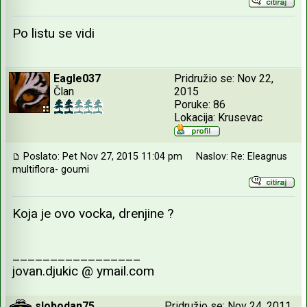
Po listu se vidi
Eagle037
Pridružio se: Nov 22,
Član
2015
Poruke: 86
Lokacija: Krusevac
Poslato: Pet Nov 27, 2015 11:04 pm
Naslov: Re: Eleagnus
multiflora- goumi
Koja je ovo vocka, drenjine ?
_________________
jovan.djukic @ ymail.com
slobodan75
Pridružio se: Nov 24, 2011