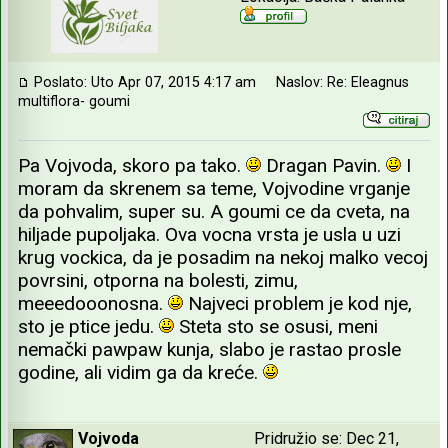
Poslato: Uto Apr 07, 2015 4:17 am
Naslov: Re: Eleagnus
multiflora- goumi
Pa Vojvoda, skoro pa tako.
Dragan Pavin.
I
moram da skrenem sa teme, Vojvodine vrganje
da pohvalim, super su. A goumi ce da cveta, na
hiljade pupoljaka. Ova vocna vrsta je usla u uzi
krug vockica, da je posadim na nekoj malko vecoj
povrsini, otporna na bolesti, zimu,
meeedooonosna.
Najveci problem je kod nje,
sto je ptice jedu.
Steta sto se osusi, meni
nemački pawpaw kunja, slabo je rastao prosle
godine, ali vidim ga da kreće.
Vojvoda
Pridružio se: Dec 21,