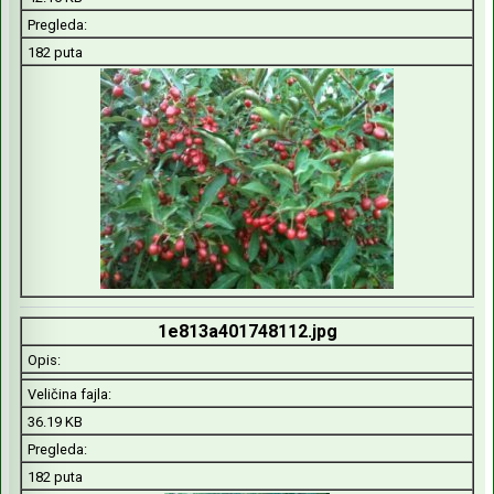
Pregleda:
182 puta
1e813a401748112.jpg
Opis:
Veličina fajla:
36.19 KB
Pregleda:
182 puta