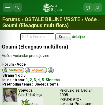
Svet
Biljaka
Korpa
Ulo
Pretraga
se
sajta
Forums › OSTALE BILJNE VRSTE › Voće ›
Goumi (Eleagnus multiflora)
detaljno
Goumi (Eleagnus multiflora)
Voće i voćarske preradjevine
Forum
›
Voće
Strana
1
od
5
Idi na stranu:
1
,
2
,
3
,
4
,
5
Sledeća
Prethodna tema
::
Sledeća tema
Vojvoda
Pridružio se: Dec 21,
Član Udruženja
2008
Poruke: 9127
Lokacija: Predejane-