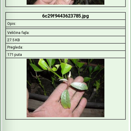
6c29f9443623785.jpg
Opis:
Veličina fajla:
27.5 KB
Pregleda:
171 puta