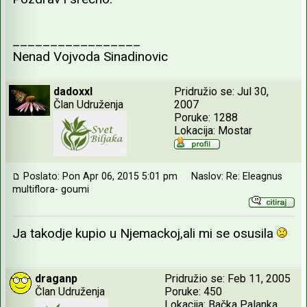
_________________
Nenad Vojvoda Sinadinovic
dadoxxl
Pridružio se: Jul 30,
Član Udruženja
2007
Poruke: 1288
Lokacija: Mostar
Poslato: Pon Apr 06, 2015 5:01 pm
Naslov: Re: Eleagnus
multiflora- goumi
Ja takodje kupio u Njemackoj,ali mi se osusila
draganp
Pridružio se: Feb 11, 2005
Član Udruženja
Poruke: 450
Lokacija: Bačka Palanka