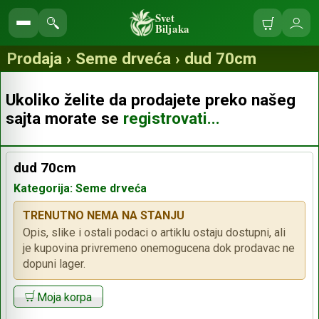
Svet
Biljaka
Korpa
Ulo
Pretraga
se
prodavnice
Prodaja › Seme drveća › dud 70cm
Ukoliko želite da prodajete preko našeg
sajta morate se
registrovati...
dud 70cm
Kategorija: Seme drveća
TRENUTNO NEMA NA STANJU
Opis, slike i ostali podaci o artiklu ostaju dostupni, ali
je kupovina privremeno onemogucena dok prodavac ne
dopuni lager.
Moja korpa