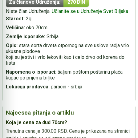
Za članove Udruženja:
270 DIN
Niste član Udruženja.
Učlanite se u Udruženje Svet Biljaka
Starost:
2g
Veličina:
oko 70cm
Zemlje isporuke:
Srbija
Opis:
stara sorta drveta otpornog na sve uslove radja vrlo
ukusne plodove
koji su jestivi i vrlo lekoviti kao i celo drvo od korena do
lista
Napomena o isporuci:
šaljem poštom poštarinu plaća
kupac po prijemu biljke
Lokacija prodavca:
paracin - srbija
Najcesca pitanja o artiklu
Koja je cena za dud 70cm?
Trenutna cena je 300.00 RSD. Cena je prikazana na stranici