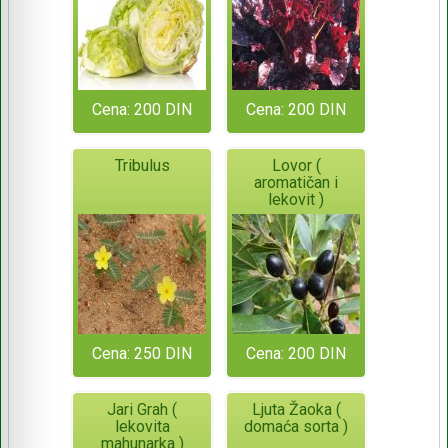
Cena: 200 DIN
Cena: 200 DIN
Tribulus
Lovor (
aromatičan i
lekovit )
Cena: 250 DIN
Cena: 200 DIN
Jari Grah (
Ljuta Žaoka (
lekovita
domaća sorta )
mahunarka )