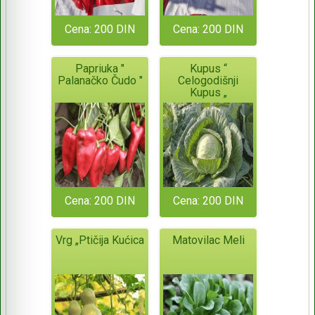
Cena: 200 DIN
Cena: 200 DIN
Papriuka "
Kupus “
Palanačko Čudo "
Celogodišnji
Kupus „
Cena: 200 DIN
Cena: 200 DIN
Vrg „Ptičija Kućica
Matovilac Meli