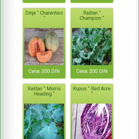
Dinja ” Charentais
Raštan ”
“
Champion “
Cena: 200 DIN
Cena: 200 DIN
Raštan ” Morris
Kupus ” Red Acre
Heading “
“