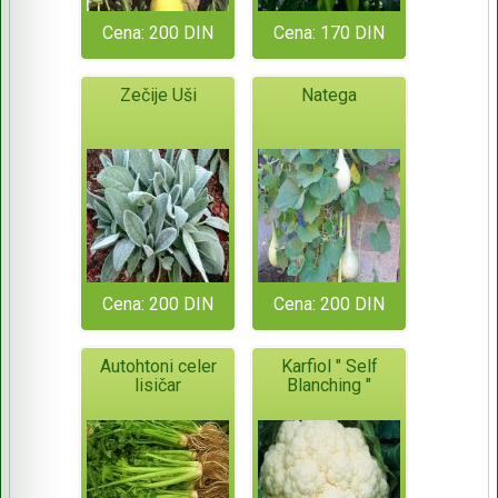
Cena: 200 DIN
Cena: 170 DIN
Zečije Uši
Natega
Cena: 200 DIN
Cena: 200 DIN
Autohtoni celer
Karfiol " Self
lisičar
Blanching "