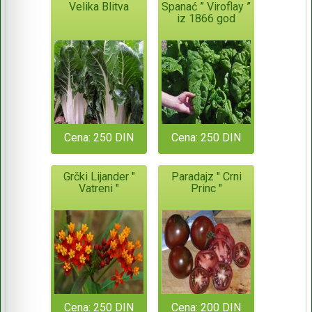
Velika Blitva
Spanać ” Viroflay ”
iz 1866 god
Cena: 250 DIN
Cena: 250 DIN
Grčki Lijander "
Paradajz " Crni
Vatreni "
Princ "
Cena: 250 DIN
Cena: 200 DIN