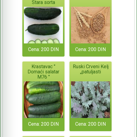
Stara sorta
Cena: 200 DIN
Cena: 200 DIN
Krastavac "
Ruski Crveni Kelj
Domaći salatar
„patuljasti
M76 "
Cena: 200 DIN
Cena: 200 DIN