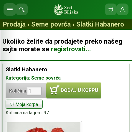
Svet
Biljaka
Korpa
Ulo
Pretraga
se
prodavnice
Prodaja › Seme povrća › Slatki Habanero
Ukoliko želite da prodajete preko našeg
sajta morate se
registrovati...
Slatki Habanero
Kategorija: Seme povrća
DODAJ U KORPU
Količina:
Moja korpa
Kolicina na lageru:
97