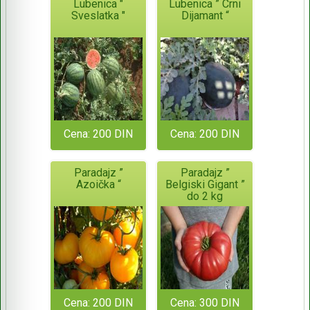
Lubenica "
Lubenica ” Crni
Sveslatka "
Dijamant “
Cena: 200 DIN
Cena: 200 DIN
Paradajz ”
Paradajz ”
Azoička “
Belgiski Gigant ”
do 2 kg
Cena: 200 DIN
Cena: 300 DIN