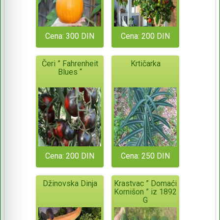
Cena: 300 DIN
Cena: 200 DIN
Čeri ” Fahrenheit
Krtičarka
Blues “
Cena: 200 DIN
Cena: 250 DIN
Džinovska Dinja
Krastvac ” Domaći
Kornišon ” iz 1892
G