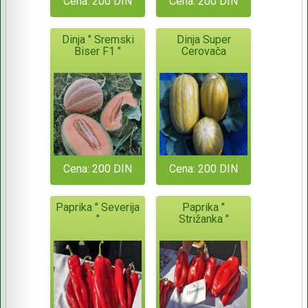
Cena: 200 DIN
Cena: 200 DIN
Dinja " Sremski
Dinja Super
Biser F1 "
Cerovača
Cena: 200 DIN
Cena: 200 DIN
Paprika " Severija
Paprika "
"
Strižanka "