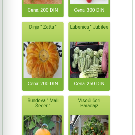
Cena: 200 DIN
Cena: 300 DIN
Dinja " Zatta "
Lubenica " Jubilee
"
Cena: 200 DIN
Cena: 250 DIN
Bundeva " Mali
Viseći čeri
Šećer "
Paradajz