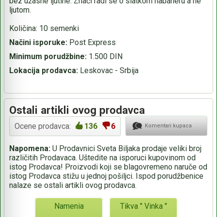
bez užasne ljutine. Znači radi se o slatkom habaneru a ne
ljutom.
Količina: 10 semenki
Načini isporuke:
Post Express
Minimum porudžbine:
1.500 DIN
Lokacija prodavca:
Leskovac - Srbija
Ostali artikli ovog prodavca
Ocene prodavca:
136
6
Komentari kupaca
Napomena:
U Prodavnici Sveta Biljaka prodaje veliki broj
različitih Prodavaca. Uštedite na isporuci kupovinom od
istog Prodavca! Proizvodi koji se blagovremeno naruče od
istog Prodavca stižu u jednoj pošiljci. Ispod porudžbenice
nalaze se ostali artikli ovog prodavca.
Namenia
Tikva " Vinka "