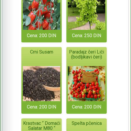
Cena: 200 DIN
Cena: 250 DIN
Crni Susam
Paradajz čeri Liči
(bodljikavi čeri)
Cena: 200 DIN
Cena: 200 DIN
Krastvac “ Domaći
Spelta pčenica
Salatar M80 “