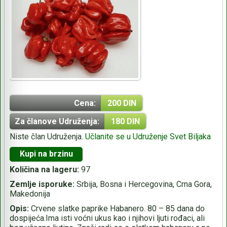
Cena:
200 DIN
Za članove Udruženja:
180 DIN
Niste član Udruženja.
Učlanite se u Udruženje Svet Biljaka
Kupi na brzinu
Količina na lageru:
97
Zemlje isporuke:
Srbija, Bosna i Hercegovina, Crna Gora,
Makedonija
Opis:
Crvene slatke paprike Habanero. 80 – 85 dana do
dospijeća.Ima isti voćni ukus kao i njihovi ljuti rođaci, ali