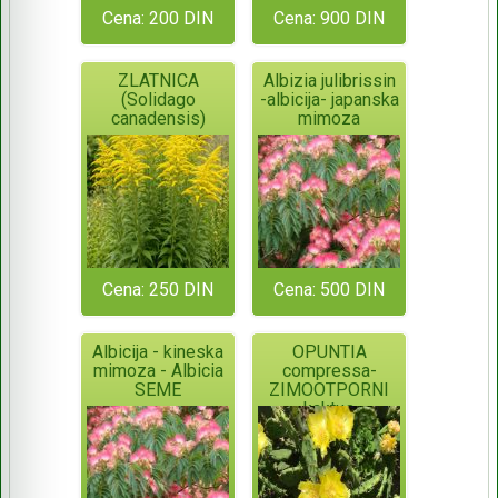
Cena: 200 DIN
Cena: 900 DIN
ZLATNICA
Albizia julibrissin
(Solidago
-albicija- japanska
canadensis)
mimoza
Cena: 250 DIN
Cena: 500 DIN
Albicija - kineska
OPUNTIA
mimoza - Albicia
compressa-
SEME
ZIMOOTPORNI
kaktus