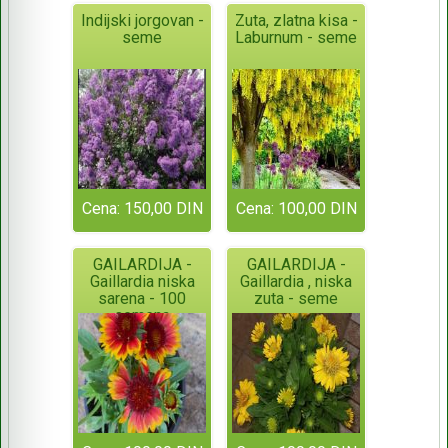
Indijski jorgovan -
Zuta, zlatna kisa -
seme
Laburnum - seme
Cena: 150,00 DIN
Cena: 100,00 DIN
GAILARDIJA -
GAILARDIJA -
Gaillardia niska
Gaillardia , niska
sarena - 100
zuta - seme
semena