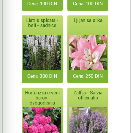
Cena: 100 DIN
Cena: 100 DIN
Liatris spicata -
Ljiljan sa slika
beli - sadnice
Cena: 300 DIN
Cena: 250 DIN
Hortenzija crveni
Zalfija - Salvia
baron-
officinalis
dvogodisnja