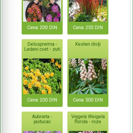
Cena: 200 DIN
Cena: 250 DIN
Delosprerma -
Kesten divlji
Ledeni cvet - zuti
Cena: 200 DIN
Cena: 500 DIN
Aubrieta -
Vejgela Weigela
jastucac
florida - roze