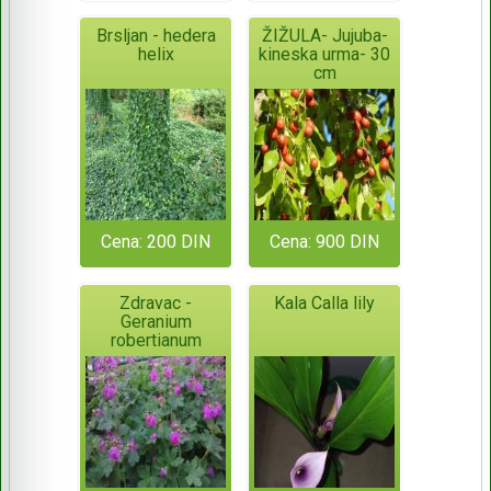
Brsljan - hedera
ŽIŽULA- Jujuba-
helix
kineska urma- 30
cm
Cena: 200 DIN
Cena: 900 DIN
Zdravac -
Kala Calla lily
Geranium
robertianum