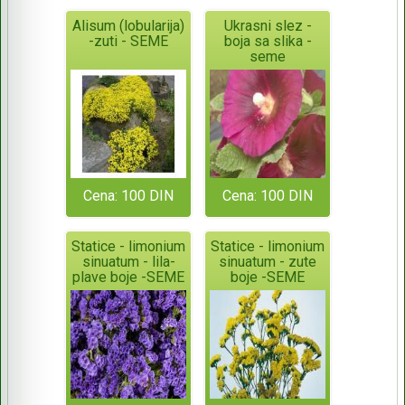
Alisum (lobularija)
Ukrasni slez -
-zuti - SEME
boja sa slika -
seme
Cena: 100 DIN
Cena: 100 DIN
Statice - limonium
Statice - limonium
sinuatum - lila-
sinuatum - zute
plave boje -SEME
boje -SEME