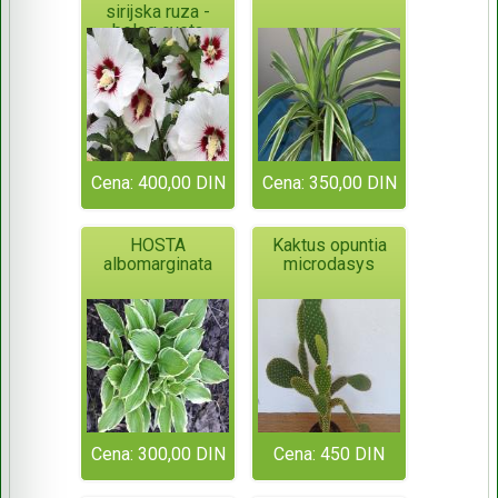
sirijska ruza -
belog cveta
Cena: 400,00 DIN
Cena: 350,00 DIN
HOSTA
Kaktus opuntia
albomarginata
microdasys
Cena: 300,00 DIN
Cena: 450 DIN