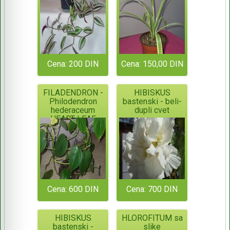
Cena: 200 DIN
Cena: 150,00 DIN
FILADENDRON -
HIBISKUS
Philodendron
bastenski - beli-
hederaceum
dupli cvet
HEART-LEAF
Cena: 600 DIN
Cena: 700 DIN
HIBISKUS
HLOROFITUM sa
bastenski -
slike