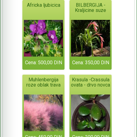
Africka ljubicica
BILBERGIJA -
Kraljicine suze
Cena: 500,00 DIN
Cena: 350,00 DIN
Muhlenbergija
Krasula -Crassula
roze oblak trava
ovata - drvo novca