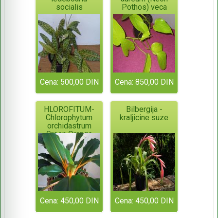
socialis
Pothos) veca
Cena: 500,00 DIN
Cena: 850,00 DIN
HLOROFITUM-
Bilbergija -
Chlorophytum
kraljicine suze
orchidastrum
Green Orange
Cena: 450,00 DIN
Cena: 450,00 DIN