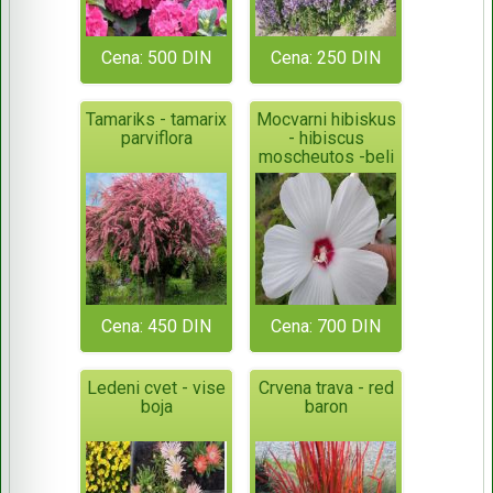
Cena: 500 DIN
Cena: 250 DIN
Tamariks - tamarix
Mocvarni hibiskus
parviflora
- hibiscus
moscheutos -beli
Cena: 450 DIN
Cena: 700 DIN
Ledeni cvet - vise
Crvena trava - red
boja
baron