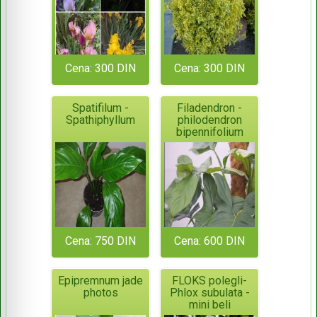
Cena: 300 DIN
Cena: 300 DIN
Spatifilum -
Filadendron -
Spathiphyllum
philodendron
bipennifolium
Cena: 750 DIN
Cena: 600 DIN
Epipremnum jade
FLOKS polegli-
photos
Phlox subulata -
mini beli