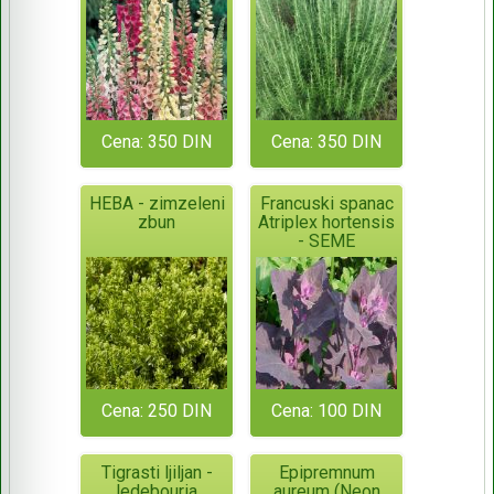
Cena: 350 DIN
Cena: 350 DIN
HEBA - zimzeleni
Francuski spanac
zbun
Atriplex hortensis
- SEME
Cena: 250 DIN
Cena: 100 DIN
Tigrasti ljiljan -
Epipremnum
ledebouria
aureum (Neon