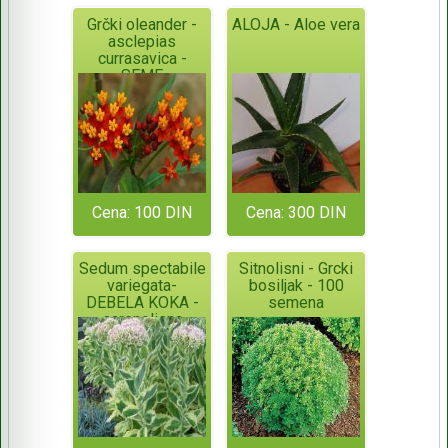
Grčki oleander -
ALOJA - Aloe vera
asclepias
currasavica -
SEME
Cena: 100 DIN
Cena: 300 DIN
Sedum spectabile
Sitnolisni - Grcki
variegata-
bosiljak - 100
DEBELA KOKA -
semena
sarenolisna