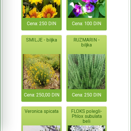
Cena: 250 DIN
Cena: 100 DIN
SMILJE - biljka
RUZMARIN -
biljka
Cena: 250,00 DIN
Cena: 250 DIN
Veronica spicata
FLOKS polegli-
Phlox subulata
beli