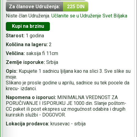
Za članove Udruženja:
225 DIN
Niste član Udruženja.
Učlanite se u Udruženje Svet Biljaka
Kupi na brzinu
Starost:
1 godina
Količina na lageru:
2
Veličina:
saksija fi 11cm
Zemlje isporuke:
Srbija
Opis:
Kupujete 1 sadnicu ljiljana kao na slici 3. Sve slike su
moje.
Slikano je prosle godine u aprilu, sadnice su tek pocele da
krecu- izdanci.
Napomena o isporuci:
MINIMALNA VREDNOST ZA
PORUČIVANJE I ISPORUKU JE 1000 din. Slanje poštom-
CC paket ili post ekspres uz mogućnost odabira i drugih
kurirskih službi - DOGOVOR.
Lokacija prodavca:
krusevac - srbija