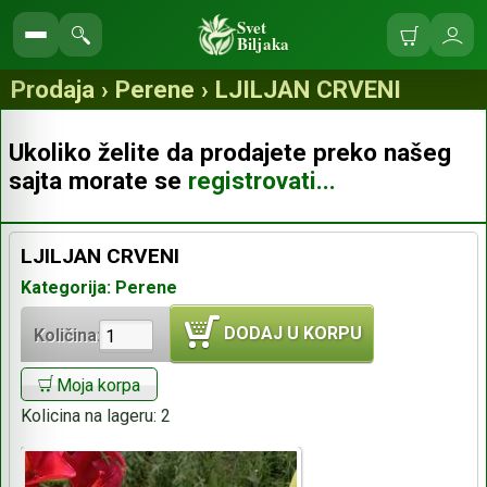
Svet
Biljaka
Korpa
Ulo
Pretraga
se
prodavnice
Prodaja › Perene › LJILJAN CRVENI
Ukoliko želite da prodajete preko našeg
sajta morate se
registrovati...
LJILJAN CRVENI
Kategorija: Perene
DODAJ U KORPU
Količina:
Moja korpa
Kolicina na lageru:
2