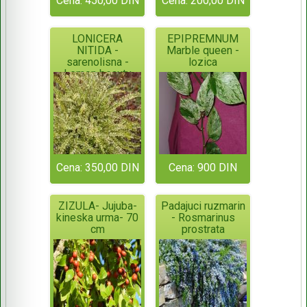
Cena: 450,00 DIN
Cena: 200,00 DIN
LONICERA
EPIPREMNUM
NITIDA -
Marble queen -
sarenolisna -
lozica
Lemon beauty
Cena: 350,00 DIN
Cena: 900 DIN
ZIZULA- Jujuba-
Padajuci ruzmarin
kineska urma- 70
- Rosmarinus
cm
prostrata