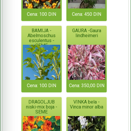
Cena: 100 DIN
Cena: 450 DIN
BAMIJA -
GAURA -Gaura
Abelmoschus
lindheimeri
esculentus -
SEME
Cena: 100 DIN
Cena: 350,00 DIN
DRAGOLJUB
VINKA bela -
niski-mix boja -
Vinca minor alba
SEME