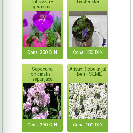
ljubicasti -
bastenska
geranium
Cena: 250 DIN
Cena: 150 DIN
Saponaria
Alisum (lobularija)
officinalis -
- beli - SEME
sapunjaca
Cena: 250 DIN
Cena: 100 DIN