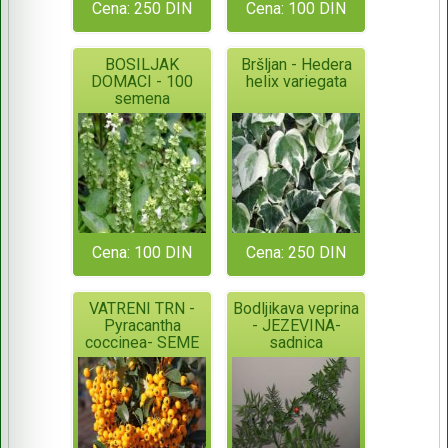
Cena: 250 DIN
Cena: 100 DIN
BOSILJAK
Bršljan - Hedera
DOMACI - 100
helix variegata
semena
Cena: 100 DIN
Cena: 250 DIN
VATRENI TRN -
Bodljikava veprina
Pyracantha
- JEZEVINA-
coccinea- SEME
sadnica