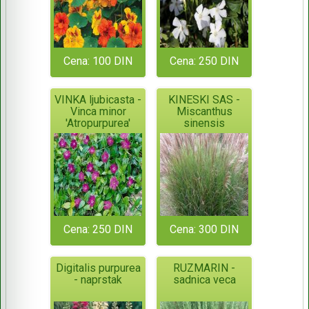
Cena: 100 DIN
Cena: 250 DIN
VINKA ljubicasta -
KINESKI SAS -
Vinca minor
Miscanthus
'Atropurpurea'
sinensis
Cena: 250 DIN
Cena: 300 DIN
Digitalis purpurea
RUZMARIN -
- naprstak
sadnica veca