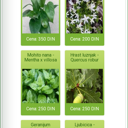
Cena: 350 DIN
Cena: 200 DIN
Mohito nana -
Hrast luznjak -
Mentha x villosa
Quercus robur
Cena: 250 DIN
Cena: 250 DIN
Geranijum
Ljubicica -