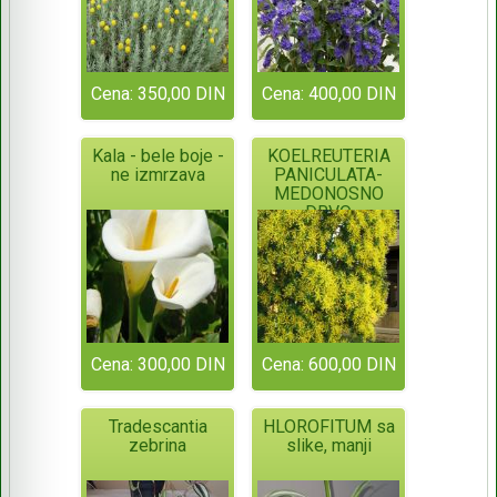
Cena: 350,00 DIN
Cena: 400,00 DIN
Kala - bele boje -
KOELREUTERIA
ne izmrzava
PANICULATA-
MEDONOSNO
DRVO
Cena: 300,00 DIN
Cena: 600,00 DIN
Tradescantia
HLOROFITUM sa
zebrina
slike, manji