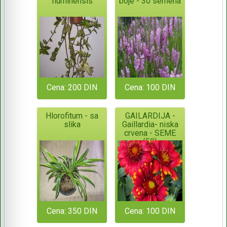
fluminensis
boje - 30 semena
Cena: 200 DIN
Cena: 100 DIN
Hlorofitum - sa
GAILARDIJA -
slika
Gaillardia- niska
crvena - SEME
(50)
Cena: 350 DIN
Cena: 100 DIN