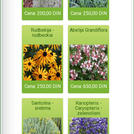
Cena: 200,00 DIN
Cena: 250,00 DIN
Rudbekija -
Abelija Grandiflora
rudbeckia
Cena: 250,00 DIN
Cena: 650,00 DIN
Santolina -
Kariopteris -
srebrna
Caryopteris -
zelenolisni