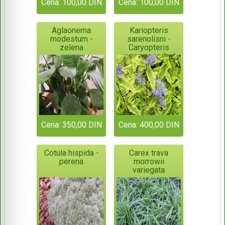
Cena: 100,00 DIN
Cena: 100,00 DIN
Aglaonema
Kariopteris
modestum -
sarenolisni -
zelena
Caryopteris
summer sorbet
Cena: 350,00 DIN
Cena: 400,00 DIN
Cotula hispida -
Carex trava
perena
morrowii
variegata