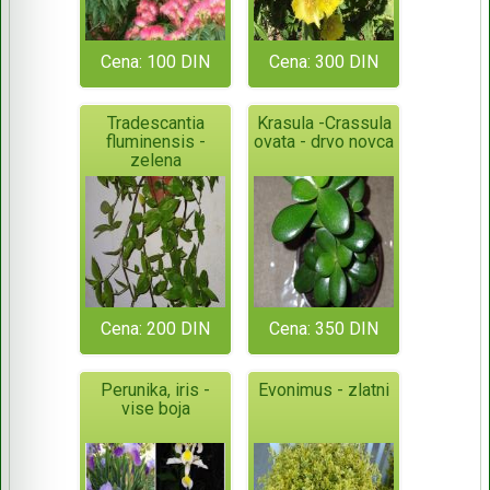
Cena: 100 DIN
Cena: 300 DIN
Tradescantia
Krasula -Crassula
fluminensis -
ovata - drvo novca
zelena
Cena: 200 DIN
Cena: 350 DIN
Perunika, iris -
Evonimus - zlatni
vise boja