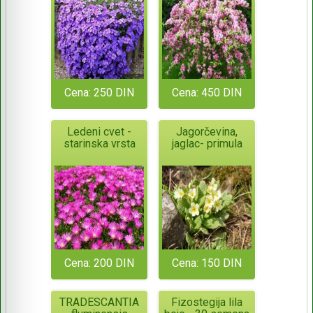
Cena: 250 DIN
Cena: 450 DIN
Ledeni cvet -
Jagorčevina,
starinska vrsta
jaglac- primula
Cena: 200 DIN
Cena: 150 DIN
TRADESCANTIA
Fizostegija lila