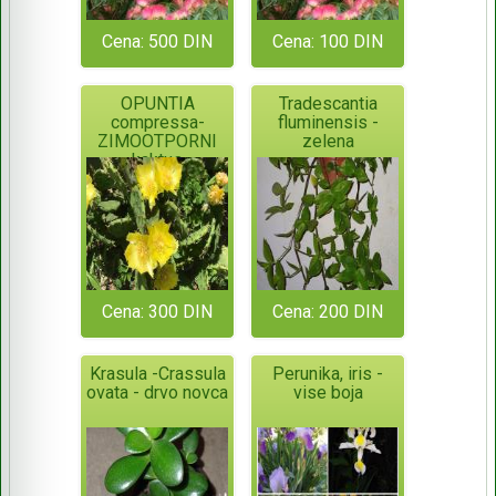
Cena: 500 DIN
Cena: 100 DIN
OPUNTIA
Tradescantia
compressa-
fluminensis -
ZIMOOTPORNI
zelena
kaktus
Cena: 300 DIN
Cena: 200 DIN
Krasula -Crassula
Perunika, iris -
ovata - drvo novca
vise boja