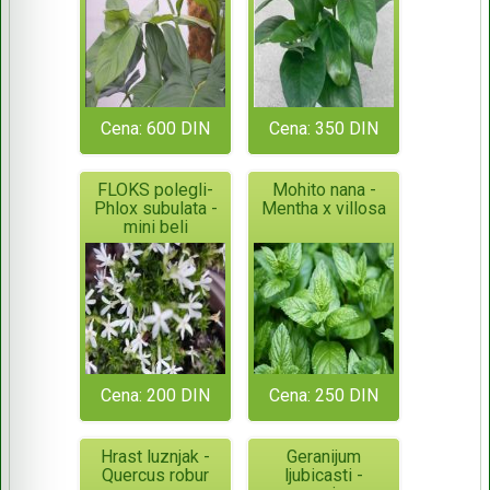
Cena: 600 DIN
Cena: 350 DIN
FLOKS polegli-
Mohito nana -
Phlox subulata -
Mentha x villosa
mini beli
Cena: 200 DIN
Cena: 250 DIN
Hrast luznjak -
Geranijum
Quercus robur
ljubicasti -