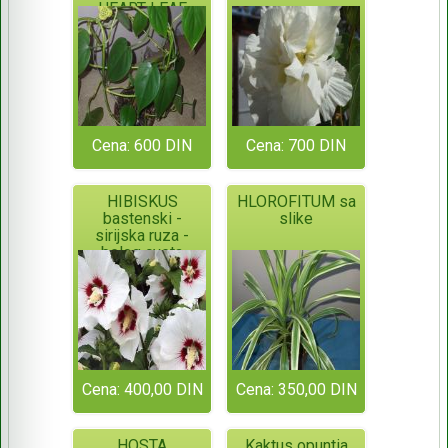
HEART-LEAF
Cena: 600 DIN
Cena: 700 DIN
HIBISKUS
HLOROFITUM sa
bastenski -
slike
sirijska ruza -
belog cveta
Cena: 400,00 DIN
Cena: 350,00 DIN
HOSTA
Kaktus opuntia