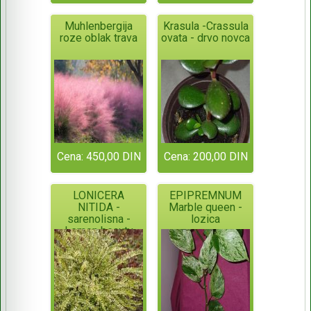
Muhlenbergija
Krasula -Crassula
roze oblak trava
ovata - drvo novca
Cena: 450,00 DIN
Cena: 200,00 DIN
LONICERA
EPIPREMNUM
NITIDA -
Marble queen -
sarenolisna -
lozica
Lemon beauty