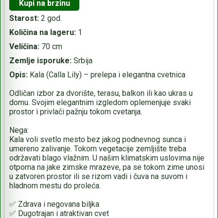
Kupi na brzinu
Starost:
2 god.
Količina na lageru:
1
Veličina:
70 cm
Zemlje isporuke:
Srbija
Opis:
Kala (Calla Lily) – prelepa i elegantna cvetnica
Odličan izbor za dvorište, terasu, balkon ili kao ukras u
domu. Svojim elegantnim izgledom oplemenjuje svaki
prostor i privlači pažnju tokom cvetanja.
Nega:
Kala voli svetlo mesto bez jakog podnevnog sunca i
umereno zalivanje. Tokom vegetacije zemljište treba
održavati blago vlažnim. U našim klimatskim uslovima nije
otporna na jake zimske mrazeve, pa se tokom zime unosi
u zatvoren prostor ili se rizom vadi i čuva na suvom i
hladnom mestu do proleća.
✅ Zdrava i negovana biljka
✅ Dugotrajan i atraktivan cvet