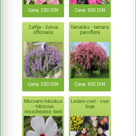
Cena: 250 DIN
Cena: 500 DIN
Zalfija - Salvia
Tamariks - tamarix
officinalis
parviflora
Cena: 250 DIN
Cena: 450 DIN
Mocvarni hibiskus
Ledeni cvet - vise
- hibiscus
boja
moscheutos -beli