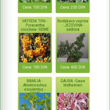
Cena: 100 DIN
Cena: 250 DIN
VATRENI TRN -
Bodljikava veprina
Pyracantha
- JEZEVINA-
coccinea- SEME
sadnica
Cena: 100 DIN
Cena: 450 DIN
BAMIJA -
GAURA -Gaura
Abelmoschus
lindheimeri
esculentus -
SEME