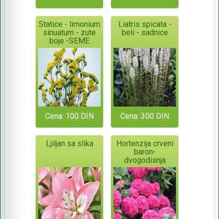
Statice - limonium
Liatris spicata -
sinuatum - zute
beli - sadnice
boje -SEME
Cena: 100 DIN
Cena: 300 DIN
Ljiljan sa slika
Hortenzija crveni
baron-
dvogodisnja