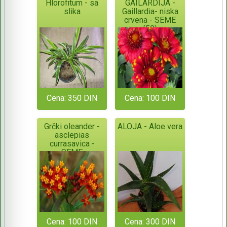
Hlorofitum - sa
GAILARDIJA -
slika
Gaillardia- niska
crvena - SEME
(50)
Cena: 350 DIN
Cena: 100 DIN
Grčki oleander -
ALOJA - Aloe vera
asclepias
currasavica -
SEME
Cena: 100 DIN
Cena: 300 DIN