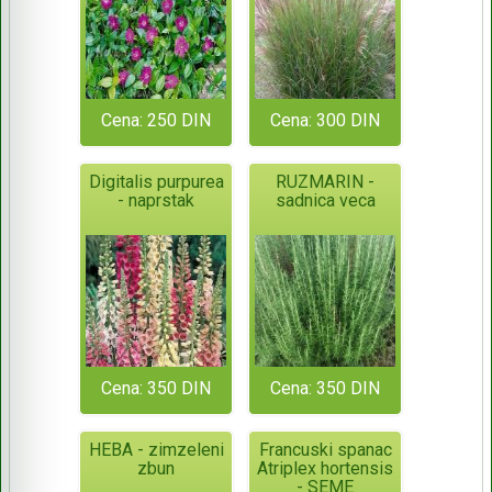
Cena: 250 DIN
Cena: 300 DIN
Digitalis purpurea
RUZMARIN -
- naprstak
sadnica veca
Cena: 350 DIN
Cena: 350 DIN
HEBA - zimzeleni
Francuski spanac
zbun
Atriplex hortensis
- SEME