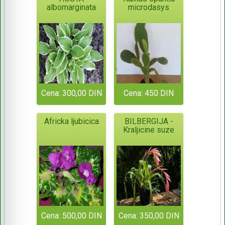
albomarginata
microdasys
Cena: 300,00 DIN
Cena: 450 DIN
Africka ljubicica
BILBERGIJA -
Kraljicine suze
Cena: 500,00 DIN
Cena: 350,00 DIN