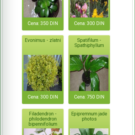
Cena: 350 DIN
Cena: 300 DIN
Evonimus - zlatni
Spatifilum -
Spathiphyllum
Cena: 300 DIN
Cena: 750 DIN
Filadendron -
Epipremnum jade
philodendron
photos
bipennifolium