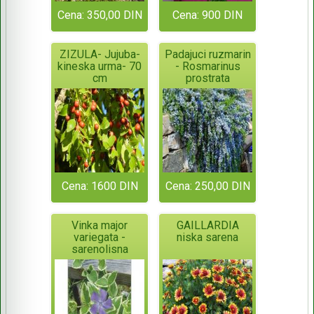
Cena: 350,00 DIN
Cena: 900 DIN
ZIZULA- Jujuba-
Padajuci ruzmarin
kineska urma- 70
- Rosmarinus
cm
prostrata
Cena: 1600 DIN
Cena: 250,00 DIN
Vinka major
GAILLARDIA
variegata -
niska sarena
sarenolisna