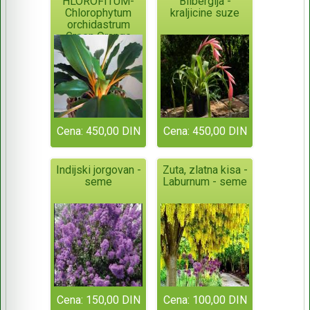
HLOROFITUM-
Bilbergija -
Chlorophytum
kraljicine suze
orchidastrum
Green Orange
Cena: 450,00 DIN
Cena: 450,00 DIN
Indijski jorgovan -
Zuta, zlatna kisa -
seme
Laburnum - seme
Cena: 150,00 DIN
Cena: 100,00 DIN