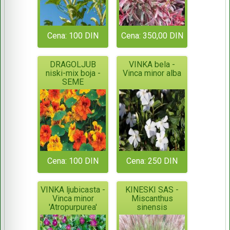
Cena: 100 DIN
Cena: 350,00 DIN
DRAGOLJUB
VINKA bela -
niski-mix boja -
Vinca minor alba
SEME
Cena: 100 DIN
Cena: 250 DIN
VINKA ljubicasta -
KINESKI SAS -
Vinca minor
Miscanthus
'Atropurpurea'
sinensis