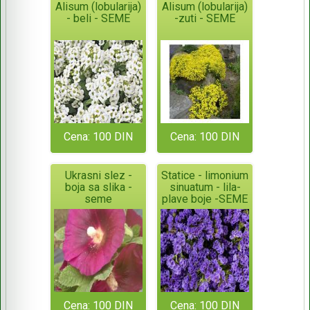
Alisum (lobularija)
Alisum (lobularija)
- beli - SEME
-zuti - SEME
Cena: 100 DIN
Cena: 100 DIN
Ukrasni slez -
Statice - limonium
boja sa slika -
sinuatum - lila-
seme
plave boje -SEME
Cena: 100 DIN
Cena: 100 DIN