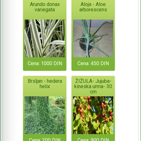
Arundo donax
Aloja - Aloe
variegata
arborescens
Cena: 1000 DIN
Cena: 450 DIN
Brsljan - hedera
ŽIŽULA- Jujuba-
helix
kineska urma- 30
cm
Cena: 200 DIN
Cena: 900 DIN