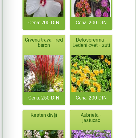
Cena: 700 DIN
Cena: 200 DIN
Crvena trava - red
Delosprerma -
baron
Ledeni cvet - zuti
Cena: 250 DIN
Cena: 200 DIN
Kesten divlji
Aubrieta -
jastucac