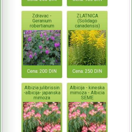
Zdravac -
ZLATNICA
Geranium
(Solidago
robertianum
canadensis)
Cena: 200 DIN
Cena: 250 DIN
Albizia julibrissin
Albicija - kineska
-albicija- japanska
mimoza - Albicia
mimoza
SEME