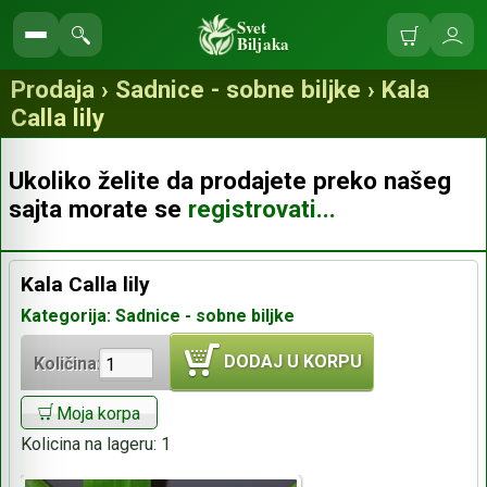
Svet
Biljaka
Korpa
Ulo
Pretraga
se
prodavnice
Prodaja › Sadnice - sobne biljke › Kala
Calla lily
Ukoliko želite da prodajete preko našeg
sajta morate se
registrovati...
Kala Calla lily
Kategorija: Sadnice - sobne biljke
DODAJ U KORPU
Količina:
Moja korpa
Kolicina na lageru:
1