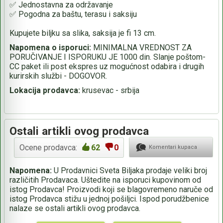
✅ Jednostavna za održavanje
✅ Pogodna za baštu, terasu i saksiju
Kupujete biljku sa slika, saksija je fi 13 cm.
Napomena o isporuci:
MINIMALNA VREDNOST ZA
PORUČIVANJE I ISPORUKU JE 1000 din. Slanje poštom-
CC paket ili post ekspres uz mogućnost odabira i drugih
kurirskih službi - DOGOVOR.
Lokacija prodavca:
krusevac - srbija
Ostali artikli ovog prodavca
Ocene prodavca:
62
0
Komentari kupaca
Napomena:
U Prodavnici Sveta Biljaka prodaje veliki broj
različitih Prodavaca. Uštedite na isporuci kupovinom od
istog Prodavca! Proizvodi koji se blagovremeno naruče od
istog Prodavca stižu u jednoj pošiljci. Ispod porudžbenice
nalaze se ostali artikli ovog prodavca.