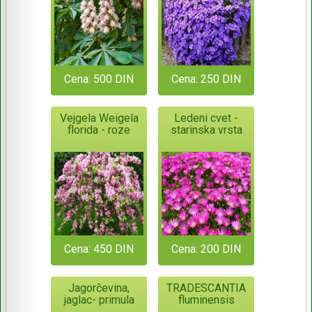
Cena: 500 DIN
Cena: 250 DIN
Vejgela Weigela
Ledeni cvet -
florida - roze
starinska vrsta
Cena: 450 DIN
Cena: 200 DIN
Jagorčevina,
TRADESCANTIA
jaglac- primula
fluminensis