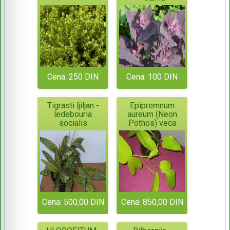
Cena: 250 DIN
Cena: 100 DIN
Tigrasti ljiljan -
Epipremnum
ledebouria
aureum (Neon
socialis
Pothos) veca
Cena: 500,00 DIN
Cena: 850,00 DIN