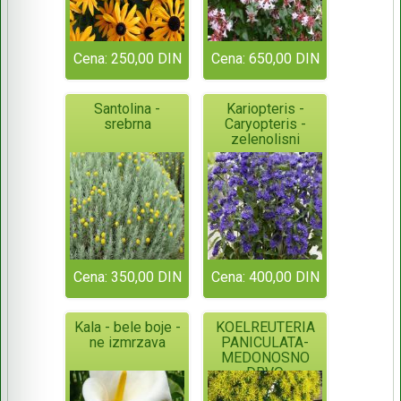
Cena: 250,00 DIN
Cena: 650,00 DIN
Santolina -
Kariopteris -
srebrna
Caryopteris -
zelenolisni
Cena: 350,00 DIN
Cena: 400,00 DIN
Kala - bele boje -
KOELREUTERIA
ne izmrzava
PANICULATA-
MEDONOSNO
DRVO