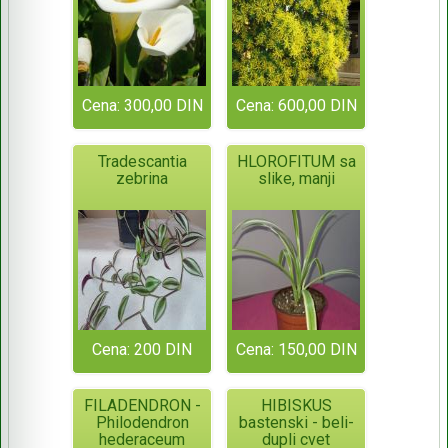
Cena: 300,00 DIN
Cena: 600,00 DIN
Tradescantia
HLOROFITUM sa
zebrina
slike, manji
Cena: 200 DIN
Cena: 150,00 DIN
FILADENDRON -
HIBISKUS
Philodendron
bastenski - beli-
hederaceum
dupli cvet