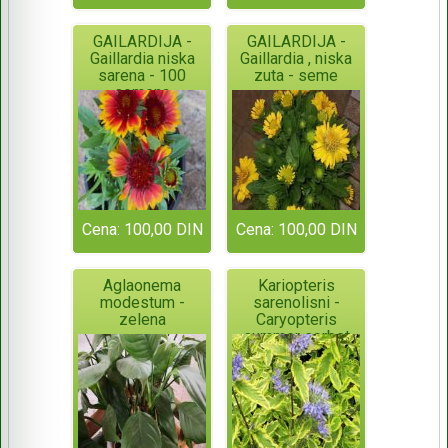
GAILARDIJA -
GAILARDIJA -
Gaillardia niska
Gaillardia , niska
sarena - 100
zuta - seme
semena
Cena: 100,00 DIN
Cena: 100,00 DIN
Aglaonema
Kariopteris
modestum -
sarenolisni -
zelena
Caryopteris
summer sorbet