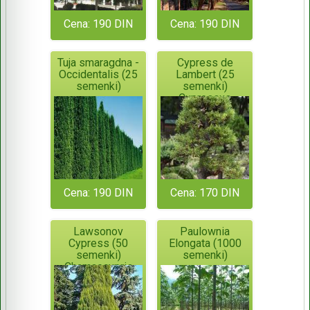
Cena: 190 DIN
Cena: 190 DIN
Tuja smaragdna -
Cypress de
Occidentalis (25
Lambert (25
semenki)
semenki)
Cupressus
Macrocarpa -
Monterey
Cypress
Cena: 190 DIN
Cena: 170 DIN
Lawsonov
Paulownia
Cypress (50
Elongata (1000
semenki)
semenki)
Chamaecypris
Lawsoniana