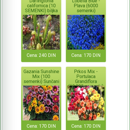
Darlingtonia
Lobelia Blue -
californica (10
Plava (6000
SEMENKI) biljka
semenki)
mesožderka
Cena: 240 DIN
Cena: 170 DIN
Gazania Sunshine
Prkos Mix -
Mix (100
Portulaca
semenki) Sunčani
Grandiflora
cvet
(10.000 semenki)
Cena: 170 DIN
Cena: 170 DIN