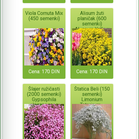
Viola Cornuta Mix
Alisum žuti
(450 semenki)
planičak (600
semenki)
Alyssum Yellow
Dust Saxatile
Cena: 170 DIN
Cena: 170 DIN
Šlajer ružičasti
Štatica Beli (150
(2000 semenki)
semenki)
Gypsophila
Limonium
elegans rose
Tataricum -
višegodišnji