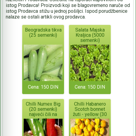
istog Prodavca! Proizvodi koji se blagovremeno naruče od
istog Prodavca stižu u jednoj pošiljci. Ispod porudžbenice
nalaze se ostali artikli ovog prodavca.
Beogradska tikva
Salata Majska
(25 semenki)
Kraljica (5000
semenki)
Cena: 150 DIN
Cena: 150 DIN
Chilli Numex Big
Chilli Habanero
(20 semenki)
Scotch bonnet
najveći čili na
žuti - yellow (30
svetu
semenki)