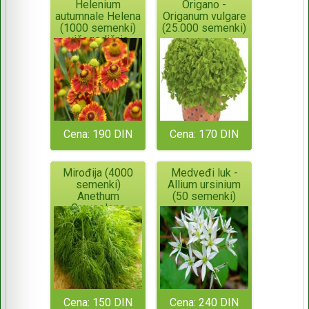
Helenium
Origano -
autumnale Helena
Origanum vulgare
(1000 semenki)
(25.000 semenki)
višegodišnja
Cena: 190 DIN
Cena: 170 DIN
Mirođija (4000
Medveđi luk -
semenki)
Allium ursinium
Anethum
(50 semenki)
Graveolens
Cena: 150 DIN
Cena: 240 DIN