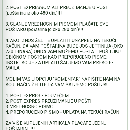
2. POST EXPRESSOM ALI PREUZIMANJE U POŠTI
(poštarina je oko 480 din.)!!!
3. SLANJE VREDNOSNIM PISMOM PLAĆATE SVE
POŠTARU (poštarina je oko 280 din.)!!!
4. AKO IZNOS ŽELITE UPLATITI UNAPRED NA TEKUĆI
RAČUN, DA VAM POŠTARINA BUDE JOŠ JEFTINIJA (OKO
230 DINARA) ONDA VAM MOŽEMO POSLATI POŠILJKU
OBIČNOM POŠTOM KAO PREPORUČENO PISMO.
INSTRUKCIJE ZA UPLATU ŠALJEMO VAM PREKO E-
MAILA.
MOLIM VAS U OPCIJU "KOMENTAR" NAPIŠITE NAM NA
KOJI NAČIN ŽELITE DA VAM ŠALJEMO POŠILJKU
1. POST EXPRES - POUZEĆEM
2. POST EXPRES PREUZIMANJE U POŠTI
3. VREDNOSNO PISMO
4. PREPORUČENO PISMO - UPLATA NA TEKUĆI RAČUN
ZA VIŠE KUPLJENIH ARTIKALA PLAĆATE JEDNU
POŠTARINU!!!