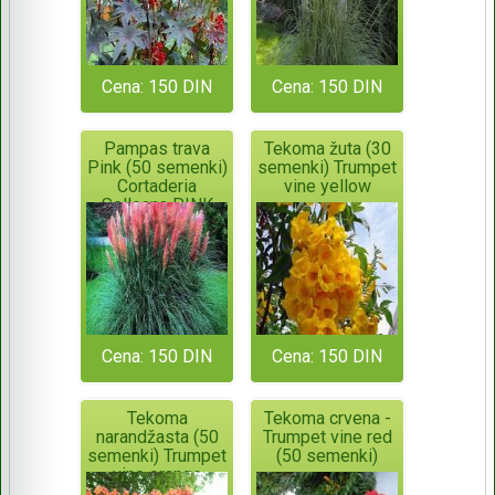
Cena: 150 DIN
Cena: 150 DIN
Pampas trava
Tekoma žuta (30
Pink (50 semenki)
semenki) Trumpet
Cortaderia
vine yellow
Selloana PINK
Cena: 150 DIN
Cena: 150 DIN
Tekoma
Tekoma crvena -
narandžasta (50
Trumpet vine red
semenki) Trumpet
(50 semenki)
vine orange