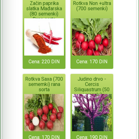
Začin paprika
Rotkva Non +ultra
slatka Mađarska
(700 semenki)
(80 semenki)
Rana sorta
Cena: 220 DIN
Cena: 170 DIN
Rotkva Saxa (700
Judino drvo -
sememki) rana
Cercis
sorta
Siliquastrum (50
semenki)
Cena: 170 DIN
Cena: 190 DIN