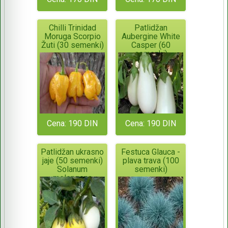
Chilli Trinidad
Patlidžan
Moruga Scorpio
Aubergine White
Žuti (30 semenki)
Casper (60
semenki)
Cena: 190 DIN
Cena: 190 DIN
Patlidžan ukrasno
Festuca Glauca -
jaje (50 semenki)
plava trava (100
Solanum
semenki)
melongena
Golden Egg