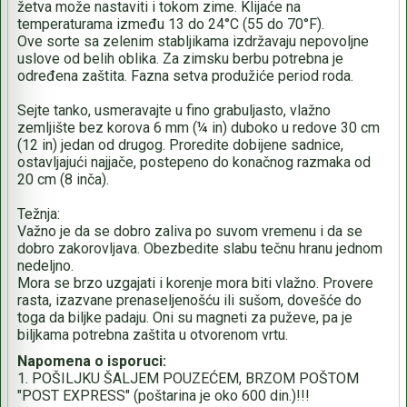
žetva može nastaviti i tokom zime. Klijaće na
temperaturama između 13 do 24°C (55 do 70°F).
Ove sorte sa zelenim stabljikama izdržavaju nepovoljne
uslove od belih oblika. Za zimsku berbu potrebna je
određena zaštita. Fazna setva produžiće period roda.
Sejte tanko, usmeravajte u fino grabuljasto, vlažno
zemljište bez korova 6 mm (¼ in) duboko u redove 30 cm
(12 in) jedan od drugog. Proredite dobijene sadnice,
ostavljajući najjače, postepeno do konačnog razmaka od
20 cm (8 inča).
Težnja:
Važno je da se dobro zaliva po suvom vremenu i da se
dobro zakorovljava. Obezbedite slabu tečnu hranu jednom
nedeljno.
Mora se brzo uzgajati i korenje mora biti vlažno. Provere
rasta, izazvane prenaseljenošću ili sušom, dovešće do
toga da biljke padaju. Oni su magneti za puževe, pa je
biljkama potrebna zaštita u otvorenom vrtu.
Napomena o isporuci:
1. POŠILJKU ŠALJEM POUZEĆEM, BRZOM POŠTOM
"POST EXPRESS" (poštarina je oko 600 din.)!!!