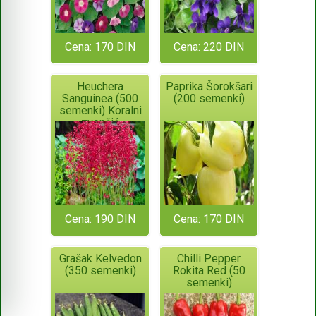
Cena: 170 DIN
Cena: 220 DIN
Heuchera
Paprika Šorokšari
Sanguinea (500
(200 semenki)
semenki) Koralni
zvončić
Cena: 190 DIN
Cena: 170 DIN
Grašak Kelvedon
Chilli Pepper
(350 semenki)
Rokita Red (50
semenki)