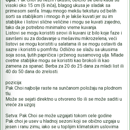
visoki oko 15 cm (6 inča), blagog ukusa je sladak sa
primesom senfa. Imaju mnogo mekšu teksturu od belih
sorti sa stabljikom i mnogo ih je lakše kuvati jer su im
stabljike i listovi slične veličine i mogu se kuvati zajedno,
tako da je potrebno minimalno vreme kuvanja.
Listovi se mogu koristiti sirovi ili kuvani iz bilo koje faze i
savršeni su za dodavanje u mešavinu mikrozelena, veći
listovi se mogu koristiti u salatama ili se mogu ostaviti da
sazre i koristiti u pomfritu. Odlično se slažu sa ukusima
soja sosa, ljutih papričica i prženog susamovog ulja. Mlade
cvetne stabljike mogu se koristiti kao brokoli ili kao
zamena za spanać. Berba za 20 do 25 dana za mladi list ili
40 do 50 dana do zrelosti.
pozicija:
Pak Choi najbolje raste na sunčanom položaju na plodnom
tlu.
Može se sejati direktno u otvoreno tlo ili se može saditi u
vreće za uzgoj
Setva: Pak Choi se može uzgajati tokom cele godine
Pak choi je usev u hladnoj sezoni koji se obično uzgaja u
jesen i ranu zimu, iako se u toplijim klimatskim uslovima