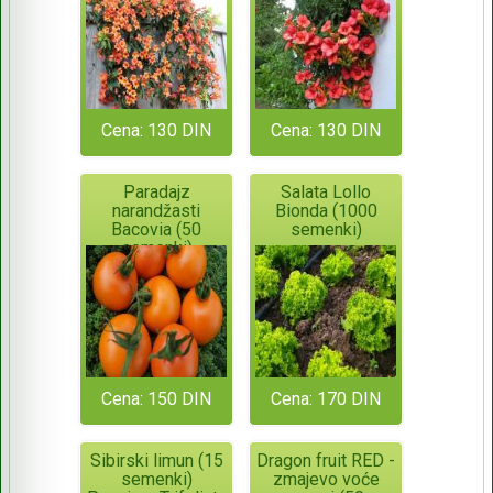
Cena: 130 DIN
Cena: 130 DIN
Paradajz
Salata Lollo
narandžasti
Bionda (1000
Bacovia (50
semenki)
semenki)
Cena: 150 DIN
Cena: 170 DIN
Sibirski limun (15
Dragon fruit RED -
semenki)
zmajevo voće