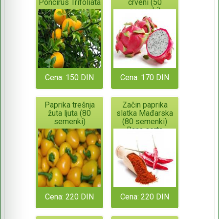
Poncirus Trifoliata
crveni (50
semenki)
Cena: 150 DIN
Cena: 170 DIN
Paprika trešnja
Začin paprika
žuta ljuta (80
slatka Mađarska
semenki)
(80 semenki)
Rana sorta
Cena: 220 DIN
Cena: 220 DIN