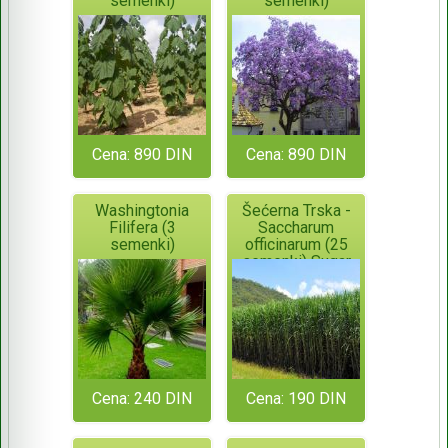
semenki)
semenki)
Cena: 890 DIN
Cena: 890 DIN
Washingtonia
Šećerna Trska -
Filifera (3
Saccharum
semenki)
officinarum (25
semenki) Sugar
Cane
Cena: 240 DIN
Cena: 190 DIN