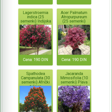
Lagerstroemia
Acer Palmatum
indica (25
Atropurpureum
semenki) Indijska
(25 semenki)
ruža - Kineski
jorgovan
Cena: 190 DIN
Cena: 190 DIN
Spathodea
Jacaranda
Campanulata (30
Mimosifolia (10
semenki) Afrički
semenki) Plava
tulipan
Jacaranda