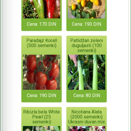
Cena: 170 DIN
Cena: 190 DIN
Paradajz Korall
Patlidžan zeleni
(500 semenki)
duguljasti (100
semenki)
Cena: 190 DIN
Cena: 80 DIN
Ribizla bela White
Nicotiana Alata
Pearl (25
(2000 semenki)
semenki)
Ukrasni duvan mix