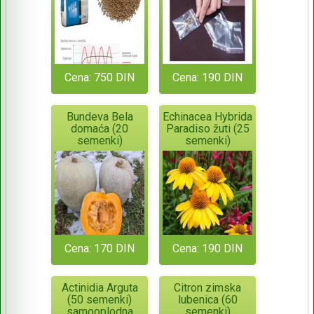
Cena: 750 DIN
Cena: 190 DIN
Bundeva Bela
Echinacea Hybrida
domaća (20
Paradiso žuti (25
semenki)
semenki)
Cena: 170 DIN
Cena: 190 DIN
Actinidia Arguta
Citron zimska
(50 semenki)
lubenica (60
samooplodna
semenki)