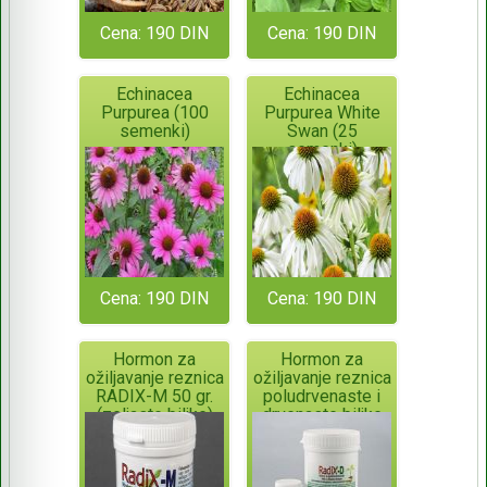
Cena: 190 DIN
Cena: 190 DIN
Echinacea
Echinacea
Purpurea (100
Purpurea White
semenki)
Swan (25
semenki)
Cena: 190 DIN
Cena: 190 DIN
Hormon za
Hormon za
ožiljavanje reznica
ožiljavanje reznica
RADIX-M 50 gr.
poludrvenaste i
(zeljaste biljke)
drvenaste biljke
ORIGINALNO
RADIX-D 700gr.
PAKOVANJE!
ORIGINALNO
PAKOVANJE!