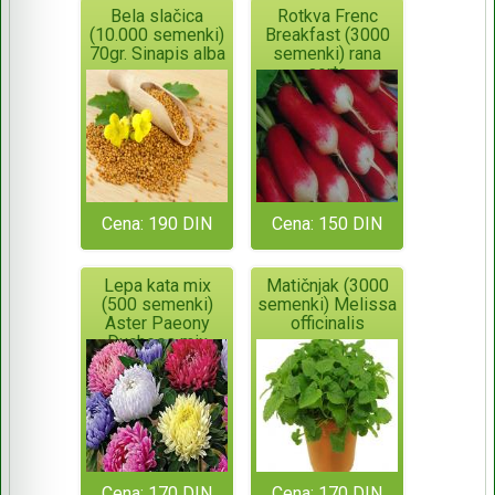
Bela slačica
Rotkva Frenc
(10.000 semenki)
Breakfast (3000
70gr. Sinapis alba
semenki) rana
sorta
Cena: 190 DIN
Cena: 150 DIN
Lepa kata mix
Matičnjak (3000
(500 semenki)
semenki) Melissa
Aster Paeony
officinalis
Duchess mix
Cena: 170 DIN
Cena: 170 DIN