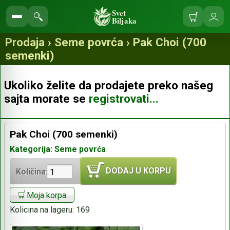
Svet
Biljaka
Korpa
Ulo
Pretraga
se
prodavnice
Prodaja › Seme povrća › Pak Choi (700
semenki)
Ukoliko želite da prodajete preko našeg
sajta morate se
registrovati...
Pak Choi (700 semenki)
Kategorija: Seme povrća
DODAJ U KORPU
Količina:
Moja korpa
Kolicina na lageru:
169