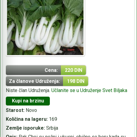
Cena:
220 DIN
Za članove Udruženja:
198 DIN
Niste član Udruženja.
Učlanite se u Udruženje Svet Biljaka
Kupi na brzinu
Starost:
Novo
Količina na lageru:
169
Zemlje isporuke:
Srbija
Opis:
Pak Choi su nežni i ukusni, obično se beru kada su