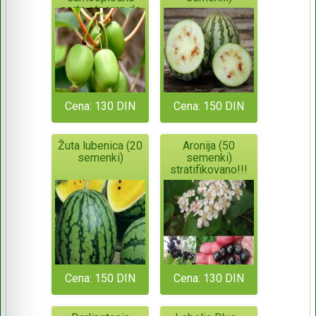
sorta otporan do
-34°C
Cena: 130 DIN
Cena: 150 DIN
Žuta lubenica (20
Aronija (50
semenki)
semenki)
stratifikovano!!!
Cena: 150 DIN
Cena: 130 DIN