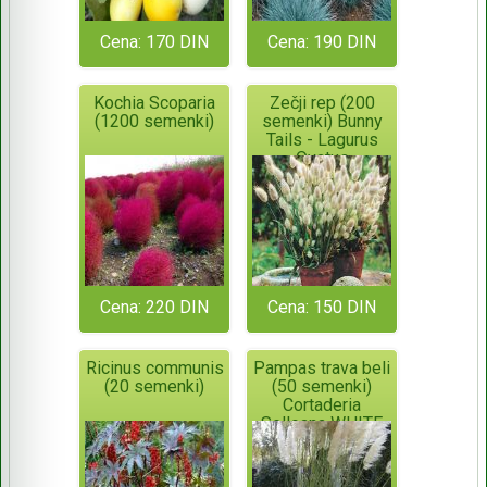
Cena: 170 DIN
Cena: 190 DIN
Kochia Scoparia
Zečji rep (200
(1200 semenki)
semenki) Bunny
Tails - Lagurus
Ovatus
Cena: 220 DIN
Cena: 150 DIN
Ricinus communis
Pampas trava beli
(20 semenki)
(50 semenki)
Cortaderia
Selloana WHITE