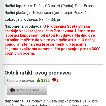
Načini isporuke:
Pošta, CC paket (Pošta), Post Express
Načini plaćanja:
Tekući račun (pre slanja), Pouzećem
Lokacija prodavca:
Palić - Srbija
Napomena prodavca:
U Prodavnici Sveta Biljaka
prodaje veliki broj različitih Prodavaca. Uštedite na
isporuci kupovinom od istog Prodavca! Na dnu ove
stranice možete da vidite sve naše artikle. U našoj
ponudi imate najveći broj semenki u kesicama, i
šaljemo kvalitetna semena, što pokazuje i preko 3000
pozitivnih ocena.
Ostali artikli ovog prodavca
Ocene prodavca:
3235
2
Komentari kupaca
Napomena:
U Prodavnici Sveta Biljaka prodaje veliki broj
različitih Prodavaca. Uštedite na isporuci kupovinom od