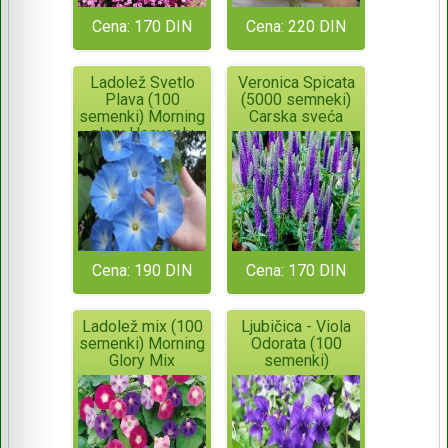
Cena: 170 DIN
Cena: 220 DIN
Ladolež Svetlo
Veronica Spicata
Plava (100
(5000 semneki)
semenki) Morning
Carska sveća
glory Heavenly
Blue
Cena: 190 DIN
Cena: 170 DIN
Ladolež mix (100
Ljubičica - Viola
semenki) Morning
Odorata (100
Glory Mix
semenki)