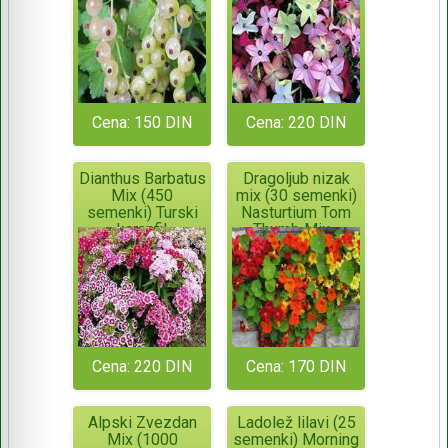
Cena: 150 DIN
Cena: 220 DIN
Dianthus Barbatus
Dragoljub nizak
Mix (450
mix (30 semenki)
semenki) Turski
Nasturtium Tom
karanfil
Thumb Mix -
Tropaeolum Majus
Cena: 220 DIN
Cena: 170 DIN
Alpski Zvezdan
Ladolež lilavi (25
Mix (1000
semenki) Morning