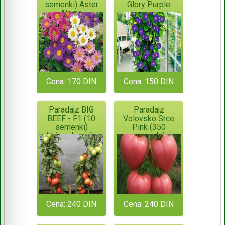
semenki) Aster
Glory Purple
Alpine
Cena: 170 DIN
Cena: 150 DIN
Paradajz BIG
Paradajz
BEEF - F1 (10
Volovsko Srce
semenki)
Pink (350
Najprodavanija
semenki)
hibridna sorta!!!
Cena: 240 DIN
Cena: 240 DIN