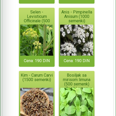
Selen -
Anis - Pimpinella
Levisticum
Anisum (1000
Officinale (500
semenki)
semenki)
Cena: 190 DIN
Cena: 190 DIN
Kim - Carum Carvi
Bosiljak sa
(1500 semenki)
mirisom limuna
(500 semenk)
Basil Lemon