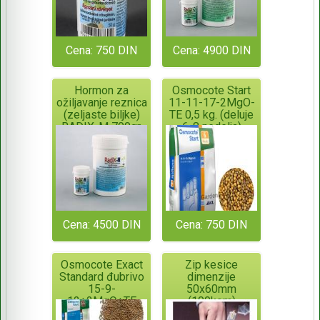
Cena: 750 DIN
Cena: 4900 DIN
Hormon za
Osmocote Start
ožiljavanje reznica
11-11-17-2MgO-
(zeljaste biljke)
TE 0,5 kg. (deluje
RADIX-M 700gr.
6-8 nedelja)
ORIGINALNO
PAKOVANJE!
Cena: 4500 DIN
Cena: 750 DIN
Osmocote Exact
Zip kesice
Standard đubrivo
dimenzije
15-9-
50x60mm
12+2MgO+TE
(100kom)
(deluje 6 meseci)