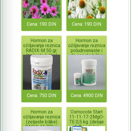
Cena: 190 DIN
Cena: 190 DIN
Hormon za
Hormon za
ožiljavanje reznica
ožiljavanje reznica
RADIX-M 50 gr.
poludrvenaste i
(zeljaste biljke)
drvenaste biljke
ORIGINALNO
RADIX-D 700gr.
PAKOVANJE!
ORIGINALNO
PAKOVANJE!
Cena: 750 DIN
Cena: 4900 DIN
Hormon za
Osmocote Start
ožiljavanje reznica
11-11-17-2MgO-
(zeljaste biljke)
TE 0,5 kg. (deluje
RADIX-M 700gr.
6-8 nedelja)