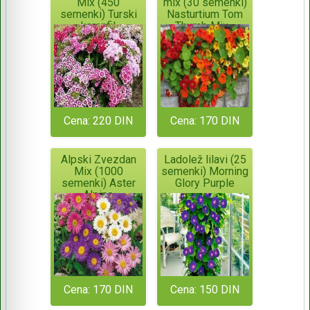
Mix (450
mix (30 semenki)
semenki) Turski
Nasturtium Tom
karanfil
Thumb Mix -
Tropaeolum Majus
Cena: 220 DIN
Cena: 170 DIN
Alpski Zvezdan
Ladolež lilavi (25
Mix (1000
semenki) Morning
semenki) Aster
Glory Purple
Alpine
Cena: 170 DIN
Cena: 150 DIN