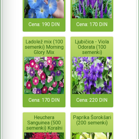
Cena: 190 DIN
Cena: 170 DIN
Ladolež mix (100
Ljubičica - Viola
semenki) Morning
Odorata (100
Glory Mix
semenki)
Cena: 170 DIN
Cena: 220 DIN
Heuchera
Paprika Šorokšari
Sanguinea (500
(200 semenki)
semenki) Koralni
zvončić