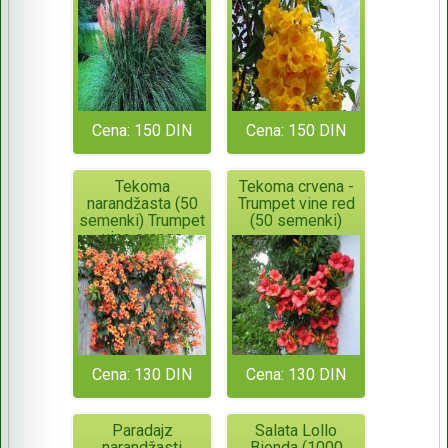
Cena: 150 DIN
Cena: 150 DIN
Tekoma
Tekoma crvena -
narandžasta (50
Trumpet vine red
semenki) Trumpet
(50 semenki)
vine orange
Cena: 130 DIN
Cena: 130 DIN
Paradajz
Salata Lollo
narandžasti
Bionda (1000