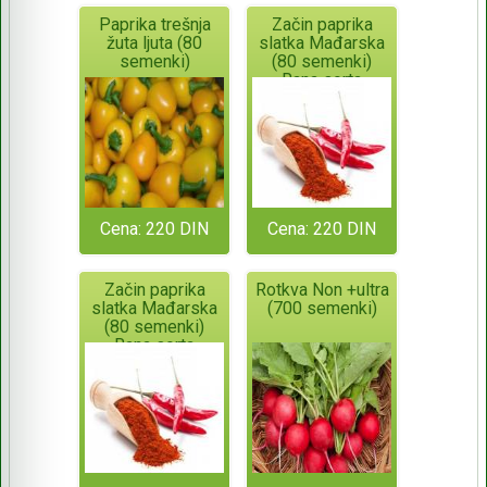
Paprika trešnja
Začin paprika
žuta ljuta (80
slatka Mađarska
semenki)
(80 semenki)
Rana sorta
Cena: 220 DIN
Cena: 220 DIN
Začin paprika
Rotkva Non +ultra
slatka Mađarska
(700 semenki)
(80 semenki)
Rana sorta