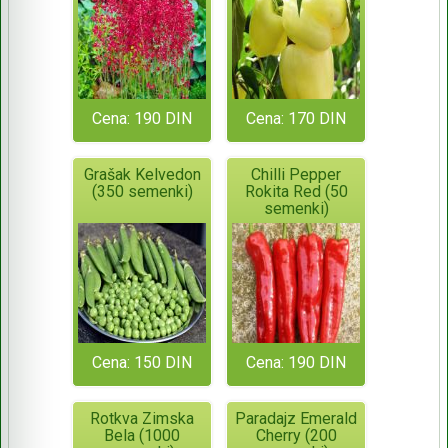
Cena: 190 DIN
Cena: 170 DIN
Grašak Kelvedon
Chilli Pepper
(350 semenki)
Rokita Red (50
semenki)
Cena: 150 DIN
Cena: 190 DIN
Rotkva Zimska
Paradajz Emerald
Bela (1000
Cherry (200