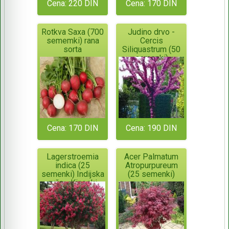
Cena: 220 DIN
Cena: 170 DIN
Rotkva Saxa (700
Judino drvo -
sememki) rana
Cercis
sorta
Siliquastrum (50
semenki)
Cena: 170 DIN
Cena: 190 DIN
Lagerstroemia
Acer Palmatum
indica (25
Atropurpureum
semenki) Indijska
(25 semenki)
ruža - Kineski
jorgovan