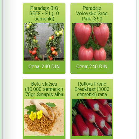
Paradajz BIG
Paradajz
BEEF - F1 (10
Volovsko Srce
semenki)
Pink (350
Najprodavanija
semenki)
hibridna sorta!!!
Cena: 240 DIN
Cena: 240 DIN
Bela slačica
Rotkva Frenc
(10.000 semenki)
Breakfast (3000
70gr. Sinapis alba
semenki) rana
sorta