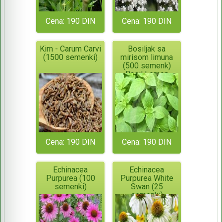
Cena: 190 DIN
Cena: 190 DIN
Kim - Carum Carvi
Bosiljak sa
(1500 semenki)
mirisom limuna
(500 semenk)
Basil Lemon
Cena: 190 DIN
Cena: 190 DIN
Echinacea
Echinacea
Purpurea (100
Purpurea White
semenki)
Swan (25
semenki)