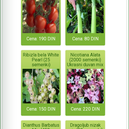
Cena: 190 DIN
Cena: 80 DIN
Ribizla bela White
Nicotiana Alata
Pearl (25
(2000 semenki)
semenki)
Ukrasni duvan mix
Cena: 150 DIN
Cena: 220 DIN
Dianthus Barbatus
Dragoljub nizak