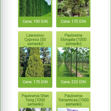
Cypress
Cena: 190 DIN
Cena: 170 DIN
Lawsonov
Paulownia
Cypress (50
Elongata (1000
semenki)
semenki)
Chamaecypris
Lawsoniana
Cena: 170 DIN
Cena: 220 DIN
Paulownia Shan
Paulownia
Tong (1000
Tomentosa (1000
semenki)
semenki)