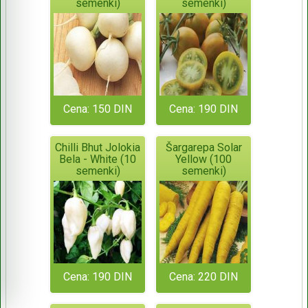
semenki)
semenki)
Cena: 150 DIN
Cena: 190 DIN
Chilli Bhut Jolokia
Šargarepa Solar
Bela - White (10
Yellow (100
semenki)
semenki)
Cena: 190 DIN
Cena: 220 DIN