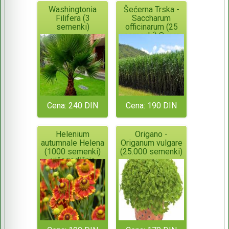
Washingtonia
Šećerna Trska -
Filifera (3
Saccharum
semenki)
officinarum (25
semenki) Sugar
Cane
Cena: 240 DIN
Cena: 190 DIN
Helenium
Origano -
autumnale Helena
Origanum vulgare
(1000 semenki)
(25.000 semenki)
višegodišnja