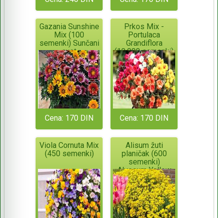
Gazania Sunshine
Prkos Mix -
Mix (100
Portulaca
semenki) Sunčani
Grandiflora
cvet
(10.000 semenki)
Cena: 170 DIN
Cena: 170 DIN
Viola Cornuta Mix
Alisum žuti
(450 semenki)
planičak (600
semenki)
Alyssum Yellow
Dust Saxatile