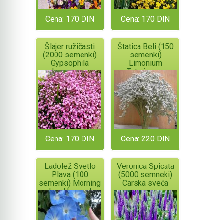
Cena: 170 DIN
Cena: 170 DIN
Šlajer ružičasti
Štatica Beli (150
(2000 semenki)
semenki)
Gypsophila
Limonium
elegans rose
Tataricum -
višegodišnji
Cena: 170 DIN
Cena: 220 DIN
Ladolež Svetlo
Veronica Spicata
Plava (100
(5000 semneki)
semenki) Morning
Carska sveća
glory Heavenly
Blue