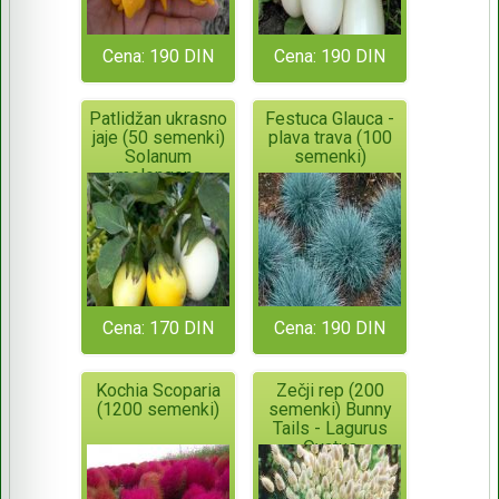
Cena: 190 DIN
Cena: 190 DIN
Patlidžan ukrasno
Festuca Glauca -
jaje (50 semenki)
plava trava (100
Solanum
semenki)
melongena
Golden Egg
Cena: 170 DIN
Cena: 190 DIN
Kochia Scoparia
Zečji rep (200
(1200 semenki)
semenki) Bunny
Tails - Lagurus
Ovatus