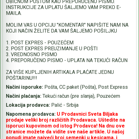
OBIČNOM POŠTOM KAO PREPORUČENO PISMO.
INSTRUKCIJE ZA UPLATU ŠALJEMO VAM PREKO E-
MAILA.
MOLIM VAS U OPCIJU "KOMENTAR" NAPIŠITE NAM NA
KOJI NAČIN ŽELITE DA VAM ŠALJEMO POŠILJKU
1. POST EXPRES - POUZEĆEM
2. POST EXPRES PREUZIMANJE U POŠTI
3. VREDNOSNO PISMO
4. PREPORUČENO PISMO - UPLATA NA TEKUĆI RAČUN
ZA VIŠE KUPLJENIH ARTIKALA PLAĆATE JEDNU
POŠTARINU!!!
Načini isporuke:
Pošta, CC paket (Pošta), Post Express
Načini plaćanja:
Tekući račun (pre slanja), Pouzećem
Lokacija prodavca:
Palić - Srbija
Napomena prodavca:
U Prodavnici Sveta Biljaka
prodaje veliki broj različitih Prodavaca. Uštedite na
isporuci kupovinom od istog Prodavca! Na dnu ove
stranice možete da vidite sve naše artikle. U našoj
ponudi imate najveći broj semenki u kesicama, i