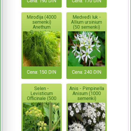
Cena: 190 DIN
Cena: 170 DIN
Mirođija (4000
Medveđi luk -
semenki)
Allium ursinium
Anethum
(50 semenki)
Graveolens
Cena: 150 DIN
Cena: 240 DIN
Selen -
Anis - Pimpinella
Levisticum
Anisum (1000
Officinale (500
semenki)
semenki)