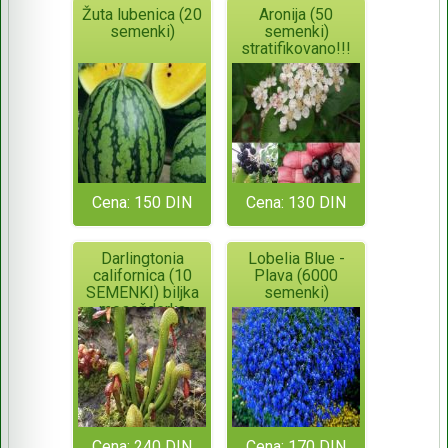
Žuta lubenica (20
Aronija (50
semenki)
semenki)
stratifikovano!!!
Cena: 150 DIN
Cena: 130 DIN
Darlingtonia
Lobelia Blue -
californica (10
Plava (6000
SEMENKI) biljka
semenki)
mesožderka
Cena: 240 DIN
Cena: 170 DIN