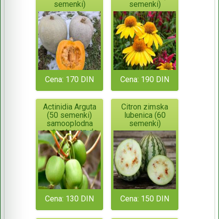
semenki)
semenki)
Cena: 170 DIN
Cena: 190 DIN
Actinidia Arguta
Citron zimska
(50 semenki)
lubenica (60
samooplodna
semenki)
sorta otporan do
-34°C
Cena: 130 DIN
Cena: 150 DIN