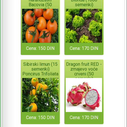
Bacovia (50
semenki)
semenki)
Cena: 150 DIN
Cena: 170 DIN
Sibirski limun (15
Dragon fruit RED -
semenki)
zmajevo voće
Poncirus Trifoliata
crveni (50
semenki)
Cena: 150 DIN
Cena: 170 DIN