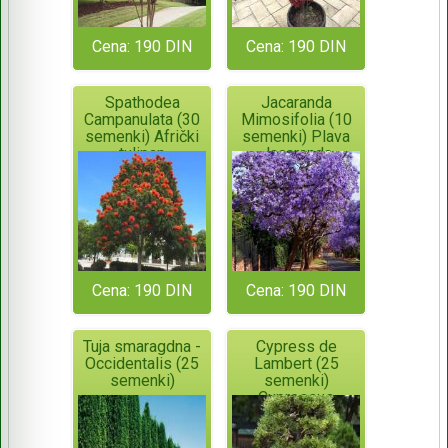
Cena: 190 DIN
Cena: 190 DIN
Spathodea
Jacaranda
Campanulata (30
Mimosifolia (10
semenki) Afrički
semenki) Plava
tulipan
Jacaranda
Cena: 190 DIN
Cena: 190 DIN
Tuja smaragdna -
Cypress de
Occidentalis (25
Lambert (25
semenki)
semenki)
Cupressus
Macrocarpa -
Monterey