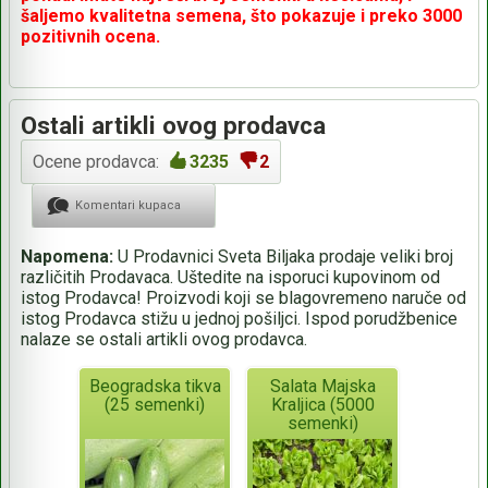
šaljemo kvalitetna semena, što pokazuje i preko 3000
pozitivnih ocena.
Ostali artikli ovog prodavca
Ocene prodavca:
3235
2
Komentari kupaca
Napomena:
U Prodavnici Sveta Biljaka prodaje veliki broj
različitih Prodavaca. Uštedite na isporuci kupovinom od
istog Prodavca! Proizvodi koji se blagovremeno naruče od
istog Prodavca stižu u jednoj pošiljci. Ispod porudžbenice
nalaze se ostali artikli ovog prodavca.
Beogradska tikva
Salata Majska
(25 semenki)
Kraljica (5000
semenki)