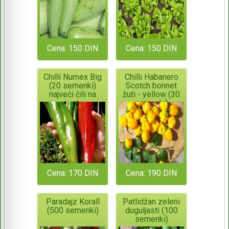
Cena: 150 DIN
Cena: 150 DIN
Chilli Numex Big
Chilli Habanero
(20 semenki)
Scotch bonnet
najveći čili na
žuti - yellow (30
svetu
semenki)
Cena: 170 DIN
Cena: 190 DIN
Paradajz Korall
Patlidžan zeleni
(500 semenki)
duguljasti (100
semenki)