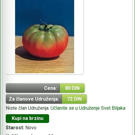
Cena:
80 DIN
Za članove Udruženja:
72 DIN
Niste član Udruženja.
Učlanite se u Udruženje Svet Biljaka
Kupi na brzinu
Starost:
Novo