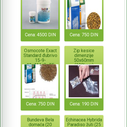
ORIGINALNO
PAKOVANJE!
Cena: 4500 DIN
Cena: 750 DIN
Osmocote Exact
Zip kesice
Standard đubrivo
dimenzije
15-9-
50x60mm
12+2MgO+TE
(100kom)
(deluje 6 meseci)
Cena: 750 DIN
Cena: 190 DIN
Bundeva Bela
Echinacea Hybrida
domaća (20
Paradiso žuti (25