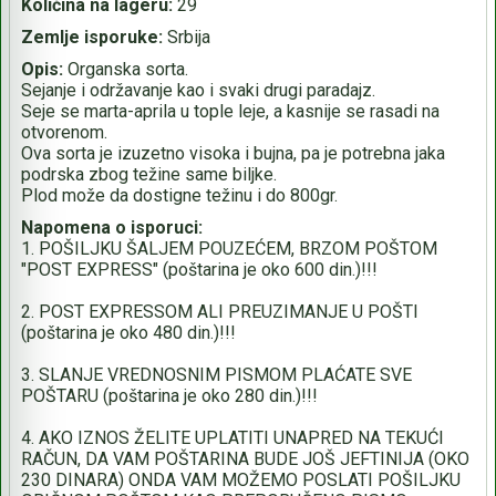
Količina na lageru:
29
Zemlje isporuke:
Srbija
Opis:
Organska sorta.
Sejanje i održavanje kao i svaki drugi paradajz.
Seje se marta-aprila u tople leje, a kasnije se rasadi na
otvorenom.
Ova sorta je izuzetno visoka i bujna, pa je potrebna jaka
podrska zbog težine same biljke.
Plod može da dostigne težinu i do 800gr.
Napomena o isporuci:
1. POŠILJKU ŠALJEM POUZEĆEM, BRZOM POŠTOM
"POST EXPRESS" (poštarina je oko 600 din.)!!!
2. POST EXPRESSOM ALI PREUZIMANJE U POŠTI
(poštarina je oko 480 din.)!!!
3. SLANJE VREDNOSNIM PISMOM PLAĆATE SVE
POŠTARU (poštarina je oko 280 din.)!!!
4. AKO IZNOS ŽELITE UPLATITI UNAPRED NA TEKUĆI
RAČUN, DA VAM POŠTARINA BUDE JOŠ JEFTINIJA (OKO
230 DINARA) ONDA VAM MOŽEMO POSLATI POŠILJKU