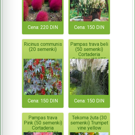
Cena: 220 DIN
Cena: 150 DIN
Ricinus communis
Pampas trava beli
(20 semenki)
(50 semenki)
Cortaderia
Selloana WHITE
Cena: 150 DIN
Cena: 150 DIN
Pampas trava
Tekoma žuta (30
Pink (50 semenki)
semenki) Trumpet
Cortaderia
vine yellow
Selloana PINK