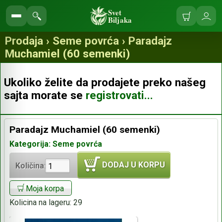
Svet
Biljaka
Korpa
Ulo
Pretraga
se
prodavnice
Prodaja › Seme povrća › Paradajz
Muchamiel (60 semenki)
Ukoliko želite da prodajete preko našeg
sajta morate se
registrovati...
Paradajz Muchamiel (60 semenki)
Kategorija: Seme povrća
DODAJ U KORPU
Količina:
Moja korpa
Kolicina na lageru:
29