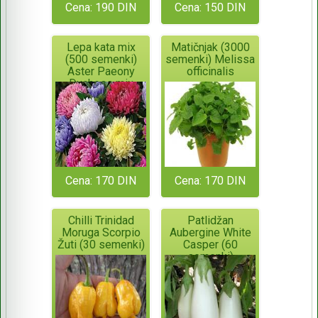
Cena: 190 DIN
Cena: 150 DIN
Lepa kata mix
Matičnjak (3000
(500 semenki)
semenki) Melissa
Aster Paeony
officinalis
Duchess mix
Cena: 170 DIN
Cena: 170 DIN
Chilli Trinidad
Patlidžan
Moruga Scorpio
Aubergine White
Žuti (30 semenki)
Casper (60
semenki)